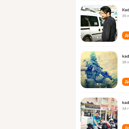
Kad
35 
До
kadi
39 
До
kadi
34 
До