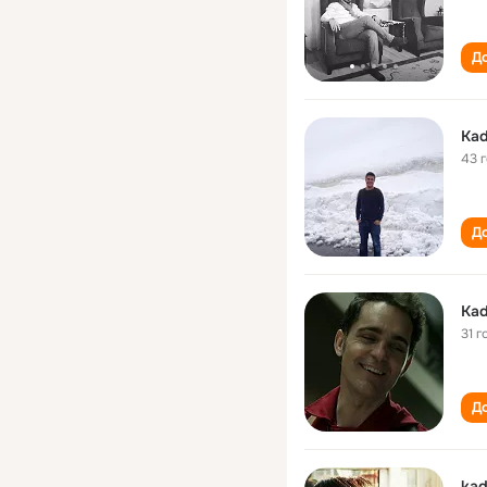
До
Kad
43 
До
Kad
31 г
До
kadi