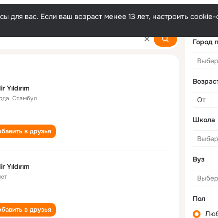
ы для вас. Если ваш возраст менее 13 лет, настроить cooki
Город 
Возрас
ir Yıldırım
года
,
Стамбул
Школа
бавить в друзья
Вуз
ir Yıldırım
лет
Пол
бавить в друзья
Лю