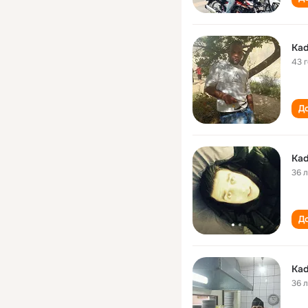
Kad
43 
До
Kad
36 
До
Kad
36 