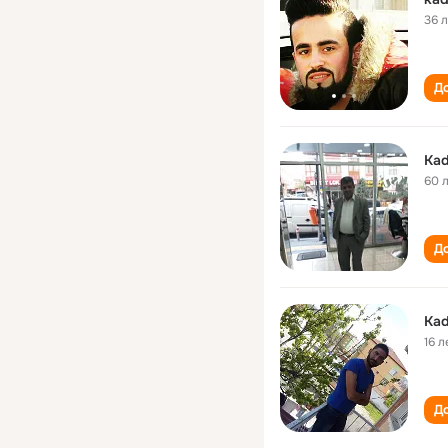
36 
До
Kad
60 
До
Kad
16 л
До