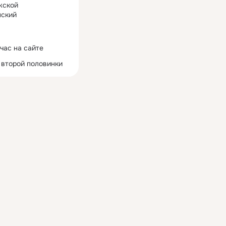
жской
ский
час на сайте
 второй половинки