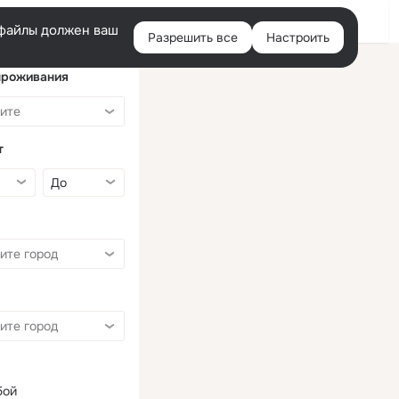
Войти
e-файлы должен ваш
Разрешить все
Настроить
Правая
колонка
проживания
т
бой