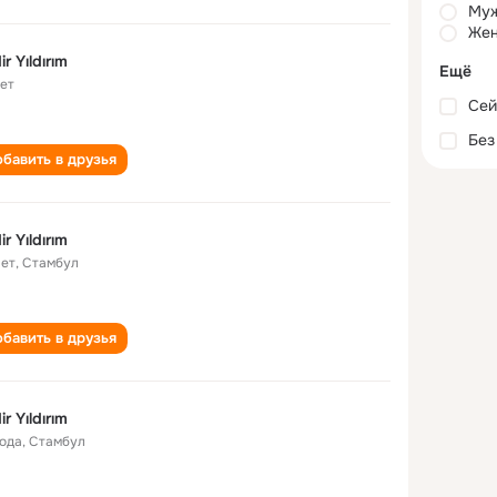
Му
Жен
ir Yıldırım
Ещё
лет
Сей
Без
бавить в друзья
ir Yıldırım
лет
,
Стамбул
бавить в друзья
ir Yıldırım
года
,
Стамбул