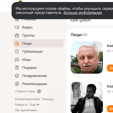
Мы используем cookie-файлы, чтобы улучшить сервис
законный представитель.
Больше информации
Левая
Поиск
Главная
kadir yıldırım
колонка
по
людям
Видео
Люди
185
Группы
Люди
Kad
62 
Публикации
Игры
Подарки
До
Поздравления
Рекомендации
Kad
Сменить язык
40 
Рекламодателям
Помощь
Новости
Ещё
До
Мы применяем