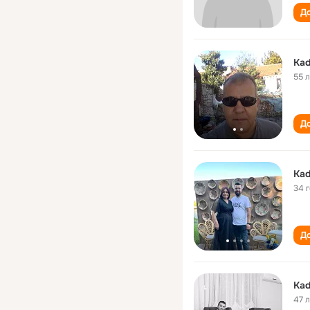
До
Kad
55 
До
Kad
34 
До
Kad
47 