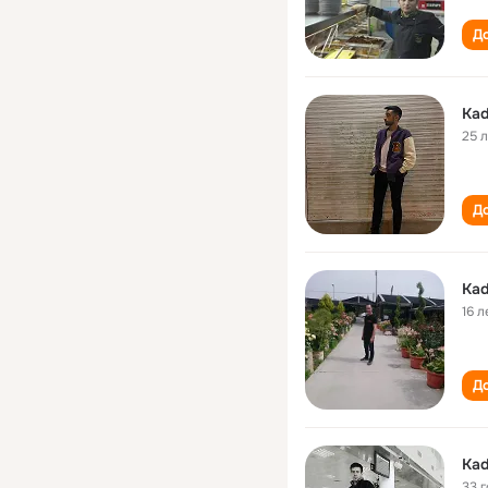
До
Kad
25 
До
Kad
16 л
До
Kad
33 