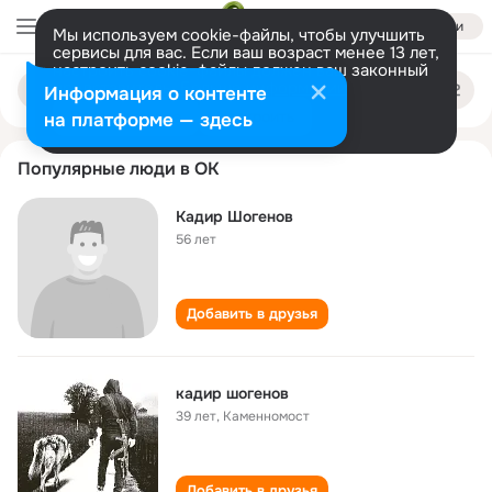
Войти
Мы используем cookie-файлы, чтобы улучшить
сервисы для вас. Если ваш возраст менее 13 лет,
настроить cookie-файлы должен ваш законный
kadir shogenov
Поиск
представитель.
Больше информации
Информация о контенте
по
людям
Разрешить все
Настроить
на платформе — здесь
Популярные люди в ОК
Kадир Шогенов
56 лет
Добавить в друзья
кадир шогенов
39 лет
,
Каменномост
Добавить в друзья