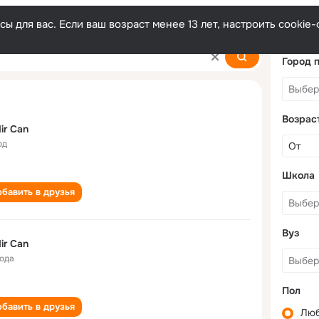
ы для вас. Если ваш возраст менее 13 лет, настроить cooki
Город 
Возрас
ir Can
од
Школа
бавить в друзья
Вуз
ir Can
года
Пол
бавить в друзья
Лю