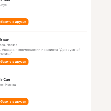
мбул
бавить в друзья
ir can
года
,
Москва
, Академия косметологии и макияжа "Дом русской
метики"
бавить в друзья
ir Can
лет
,
Москва
бавить в друзья