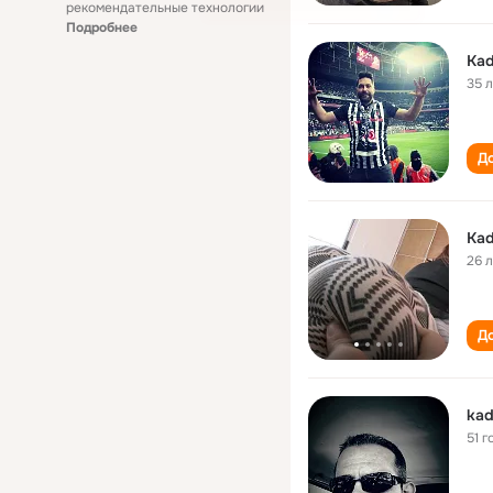
рекомендательные технологии
Подробнее
Kad
35 
До
Kad
26 
До
kad
51 г