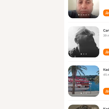
До
Can
39 
До
Kad
45 
До
Kad