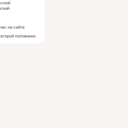
жской
ский
час на сайте
 второй половинки