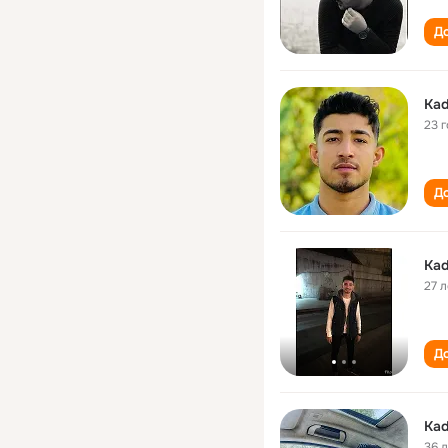
До
Kad
23 
До
Kad
27 л
До
Kad
36 