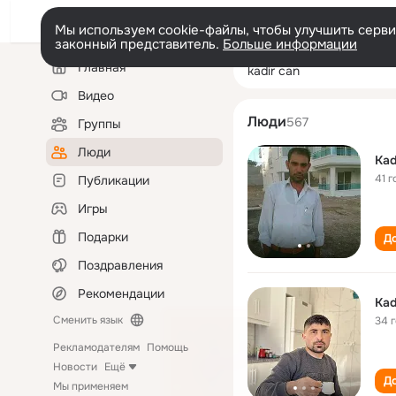
Мы используем cookie-файлы, чтобы улучшить сервис
законный представитель.
Больше информации
Левая
Поиск
Главная
kadir can
колонка
по
людям
Видео
Люди
567
Группы
Люди
Kad
41 г
Публикации
Игры
Подарки
До
Поздравления
Рекомендации
Kad
Сменить язык
34 
Рекламодателям
Помощь
Новости
Ещё
До
Мы применяем