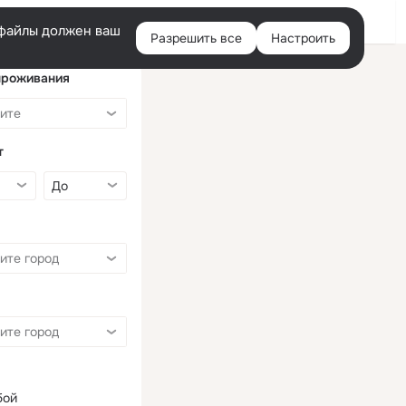
Войти
e-файлы должен ваш
Разрешить все
Настроить
Правая
колонка
проживания
т
бой