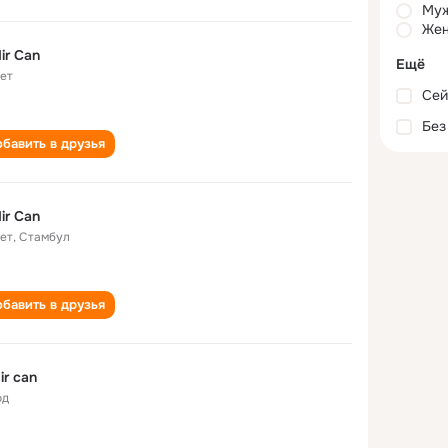
Му
Жен
ir Can
Ещё
лет
Сей
Без
бавить в друзья
ir Can
лет
,
Стамбул
бавить в друзья
ir can
од