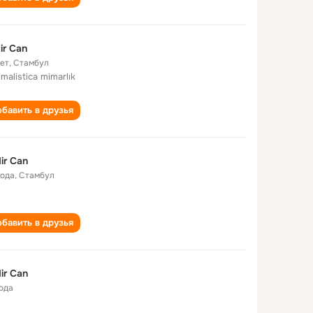
ir Can
лет
,
Стамбул
malistica mimarlık
бавить в друзья
ir Can
года
,
Стамбул
бавить в друзья
ir Can
года