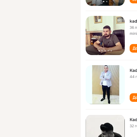
kad
36 
mini
До
Kad
44 
До
Kad
32 