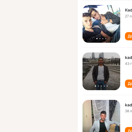
Kad
27 л
До
kad
43 
До
kad
38 
До