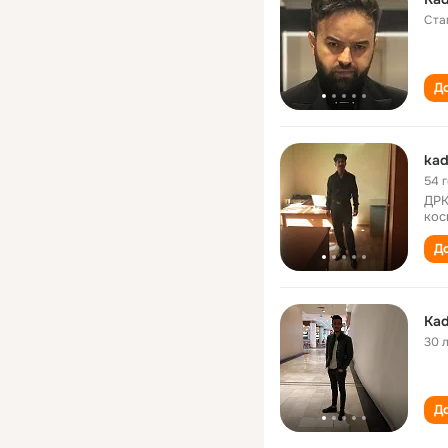
Ста
До
kad
54 
ДРК
кос
До
Kad
30 
До