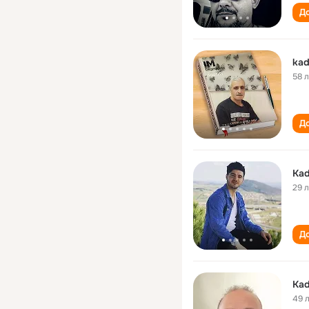
До
kad
58 
До
Kad
29 
До
Kad
49 