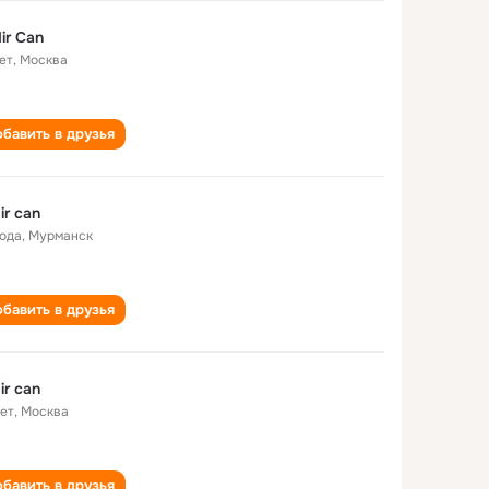
ir Can
ет
,
Москва
бавить в друзья
ir can
года
,
Мурманск
бавить в друзья
ir can
лет
,
Москва
бавить в друзья