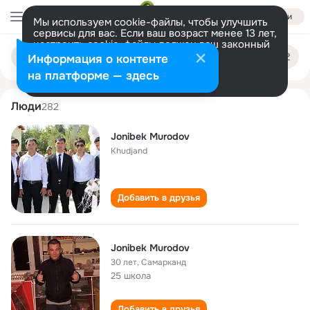
Войти
Мы используем cookie-файлы, чтобы улучшить
сервисы для вас. Если ваш возраст менее 13 лет,
настроить cookie-файлы должен ваш законный
jonibek murodov
Поиск
представитель.
Больше информации
Информация о контенте
по
людям
Разрешить все
Настроить
на платформе — здесь
Люди
282
Jonibek Murodov
Khudjand
Добавить в друзья
Jonibek Murodov
30 лет
,
Самарканд
25 школа
Добавить в друзья