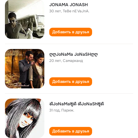
JONAMA JONASH
30 лет
,
TeBe nE VaJnA.
Добавить в друзья
ღღJoNaMa JoNaSHღღ
20 лет
,
Самарканд
Добавить в друзья
ॐJoNaMaॡॐ ॐJoNaShॡॐ
31 год
,
Париж.
Добавить в друзья