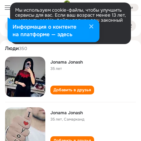
Войти
Мы используем cookie-файлы, чтобы улучшить
сервисы для вас. Если ваш возраст менее 13 лет,
настроить cookie-файлы должен ваш законный
jonama jonash
Поиск
представитель.
Больше информации
Информация о контенте
по
людям
Разрешить все
Настроить
на платформе — здесь
Люди
350
Jonama Jonash
35 лет
Добавить в друзья
Jonama Jonash
35 лет
,
Самарканд
Добавить в друзья