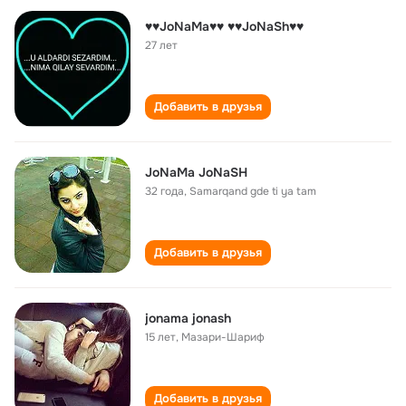
♥♥JoNaMa♥♥ ♥♥JoNaSh♥♥
27 лет
Добавить в друзья
JoNaMa JoNaSH
32 года
,
Samarqand gde ti ya tam
Добавить в друзья
jonama jonash
15 лет
,
Мазари-Шариф
Добавить в друзья