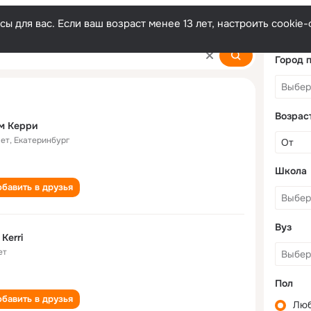
ы для вас. Если ваш возраст менее 13 лет, настроить cooki
Город 
Возрас
м Керри
лет
,
Екатеринбург
Школа
бавить в друзья
Вуз
 Kerri
ет
Пол
бавить в друзья
Лю