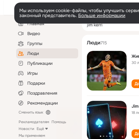
Мы используем cookie-файлы, чтобы улучшить сервис
законный представитель.
Больше информации
Левая
Поиск
Главная
jim kerri
колонка
по
людям
Видео
Люди
715
Группы
Люди
Жи
30 
Публикации
Игры
Подарки
До
Поздравления
Рекомендации
Jim
Сменить язык
18 л
Рекламодателям
Помощь
Новости
Ещё
До
Мы применяем