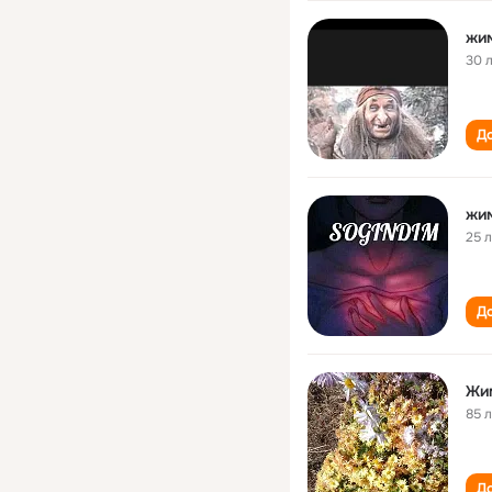
жи
30 
До
жи
25 
До
Жи
85 
До