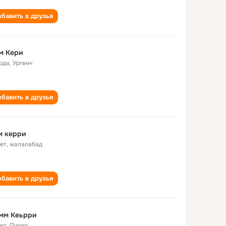
бавить в друзья
м Кери
года
,
Ургенч
бавить в друзья
м керри
лет
,
жалалабад
бавить в друзья
мм Кеьрри
лет
,
Питер