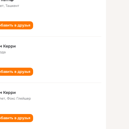
лет
,
Ташкент
бавить в друзья
м Керри
года
бавить в друзья
м Керри
лет
,
Фокс Глейшер
бавить в друзья