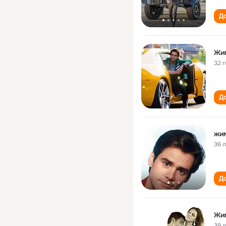
До
Жи
32 
До
жи
36 
До
Жи
39 