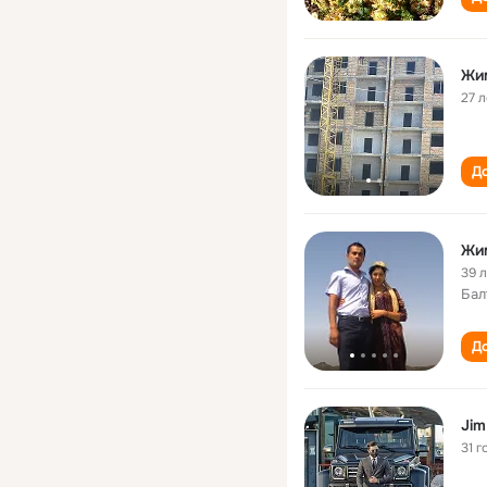
Жи
27 л
До
Жи
39 
Бал
До
Jim
31 г