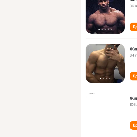
36 
До
Жи
34 
До
Жи
106 
До