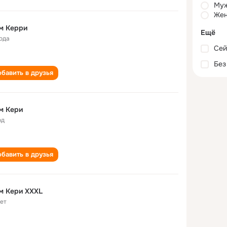
Му
Жен
м Керри
Ещё
года
Сей
Без
бавить в друзья
м Кери
од
бавить в друзья
м Кери ХХХL
лет