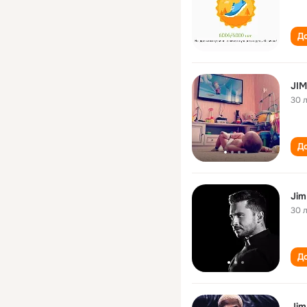
До
JIM
30 
До
Jim
30 
До
Jim