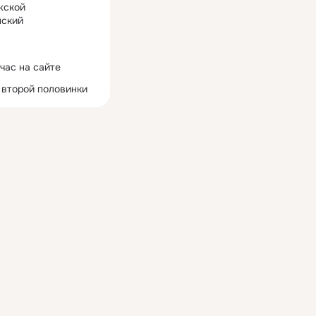
жской
ский
час на сайте
 второй половинки