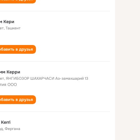
м Кери
ет
,
Ташкент
бавить в друзья
мм Керри
лет
,
ЯНГИБОЗОР ШАХАРЧАСИ Аз-замахшарий 13
тия ООО
бавить в друзья
 Kerri
од
,
Фергана