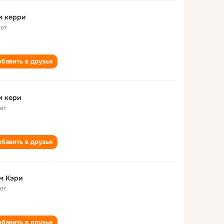
м керри
лет
бавить в друзья
м кери
лет
бавить в друзья
м Кэри
лет
бавить в друзья