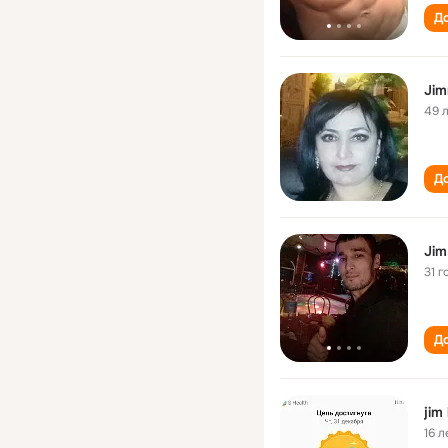
До
Jim
49 
До
Jim
31 г
До
jim 
16 л