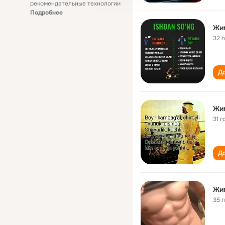
рекомендательные технологии
Подробнее
Жи
32 
До
Жи
31 г
До
Жи
35 