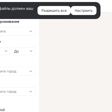
Войти
e-файлы должен ваш
Разрешить все
Настроить
Правая
колонка
проживания
т
бой