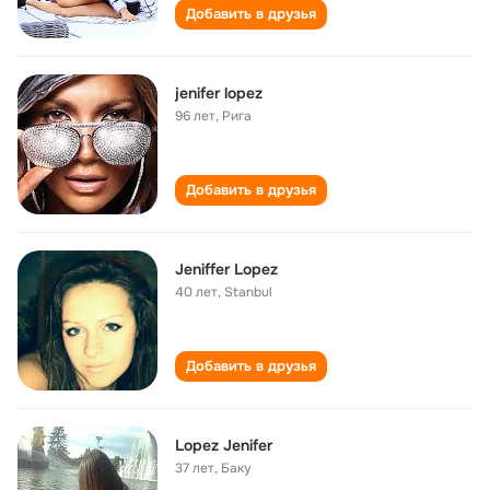
Добавить в друзья
jenifer lopez
96 лет
,
Рига
Добавить в друзья
Jeniffer Lopez
40 лет
,
Stanbul
Добавить в друзья
Lopez Jenifer
37 лет
,
Баку