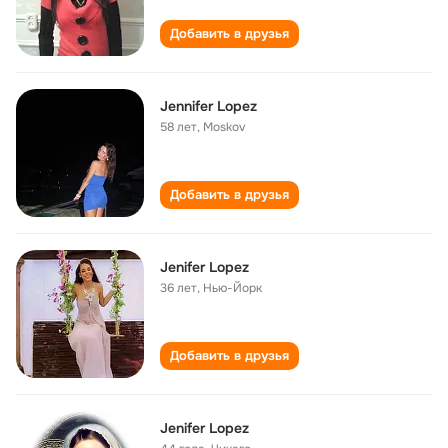
Добавить в друзья
Jennifer Lopez
58 лет
,
Moskov
Добавить в друзья
Jenifer Lopez
36 лет
,
Нью-Йорк
Добавить в друзья
Jenifer Lopez