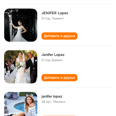
JENIFER Lopez
31 год
,
Ташкент
Добавить в друзья
Jenifer Lopez
21 год
,
Ереван
Добавить в друзья
jenifer lopez
28 лет
,
Тбилиси