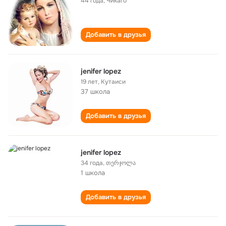
44 года
,
Чикаго
Добавить в друзья
jenifer lopez
19 лет
,
Кутаиси
37 школа
Добавить в друзья
jenifer lopez
34 года
,
თერჯოლა
1 школа
Добавить в друзья