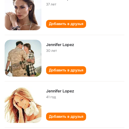
37 лет
Добавить в друзья
Jennifer Lopez
30 лет
Добавить в друзья
Jennifer Lopez
41 год
Добавить в друзья