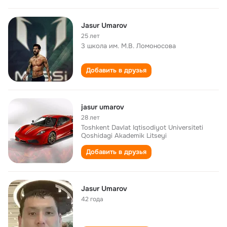
Jasur Umarov
25 лет
3 школа им. М.В. Ломоносова
Добавить в друзья
jasur umarov
28 лет
Toshkent Davlat Iqtisodiyot Universiteti
Qoshidagi Akademik Litseyi
Добавить в друзья
Jasur Umarov
42 года