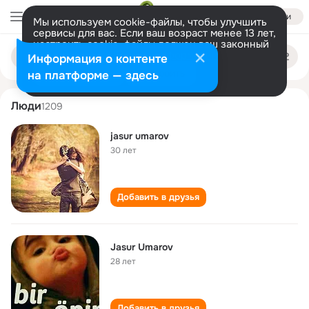
Войти
Мы используем cookie-файлы, чтобы улучшить
сервисы для вас. Если ваш возраст менее 13 лет,
настроить cookie-файлы должен ваш законный
jasur umarov
Поиск
представитель.
Больше информации
Информация о контенте
по
людям
Разрешить все
Настроить
на платформе — здесь
Люди
1209
jasur umarov
30 лет
Добавить в друзья
Jasur Umarov
28 лет
Добавить в друзья