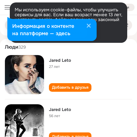
Войти
Мы используем cookie-файлы, чтобы улучшить
сервисы для вас. Если ваш возраст менее 13 лет,
настроить cookie-файлы должен ваш законный
jared leto
Поиск
представитель.
Больше информации
Информация о контенте
по
людям
Разрешить все
Настроить
на платформе — здесь
Люди
329
Jared Leto
27 лет
Добавить в друзья
Jared Leto
56 лет
Добавить в друзья