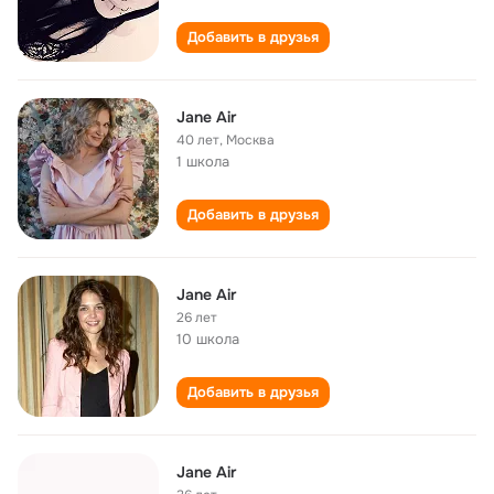
Добавить в друзья
Jane Air
40 лет
,
Москва
1 школа
Добавить в друзья
Jane Air
26 лет
10 школа
Добавить в друзья
Jane Air