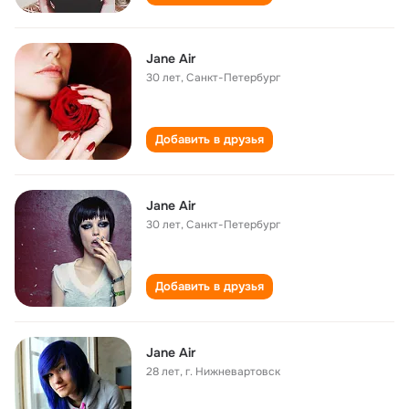
Jane Air
30 лет
,
Санкт-Петербург
Добавить в друзья
Jane Air
30 лет
,
Санкт-Петербург
Добавить в друзья
Jane Air
28 лет
,
г. Нижневартовск