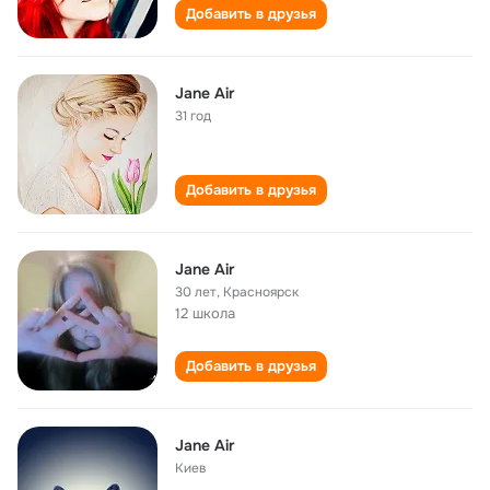
Добавить в друзья
Jane Air
31 год
Добавить в друзья
Jane Air
30 лет
,
Красноярск
12 школа
Добавить в друзья
Jane Air
Киев