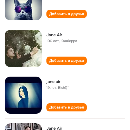
Добавить в друзья
Jane Air
100 лет
,
Канберра
Добавить в друзья
jane air
19 лет
,
Bish))*
Добавить в друзья
Jane Air