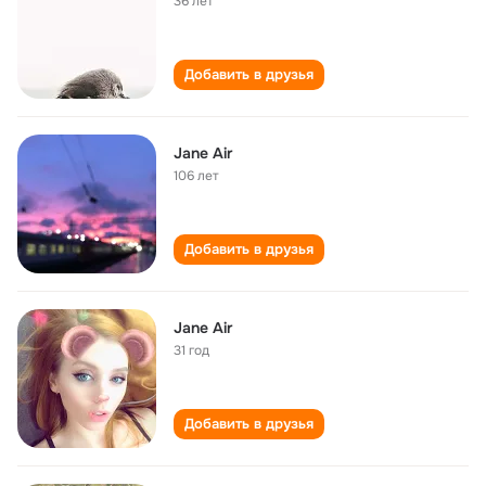
36 лет
Добавить в друзья
Jane Air
106 лет
Добавить в друзья
Jane Air
31 год
Добавить в друзья