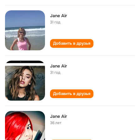
Jane Air
31 год
Добавить в друзья
Jane Air
31 год
Добавить в друзья
Jane Air
36 лет