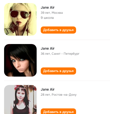
Jane Air
39 лет
,
Москва
9 школа
Добавить в друзья
Jane Air
36 лет
,
Санкт - Петербург
Добавить в друзья
Jane Air
28 лет
,
Ростов-на-Дону
Добавить в друзья