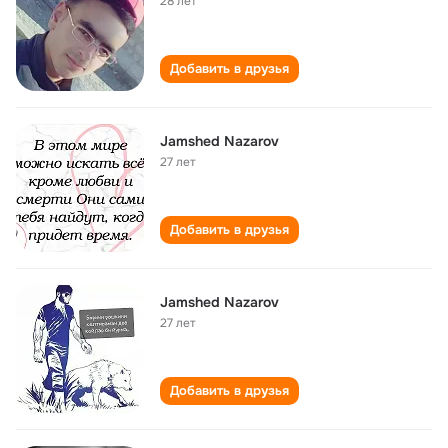
28 лет
Добавить в друзья
Jamshed Nazarov
27 лет
Добавить в друзья
Jamshed Nazarov
27 лет
Добавить в друзья