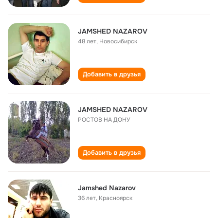
JAMSHED NAZAROV
48 лет
,
Новосибирск
Добавить в друзья
JAMSHED NAZAROV
РОСТОВ НА ДОНУ
Добавить в друзья
Jamshed Nazarov
36 лет
,
Красноярск