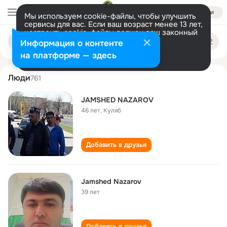
Войти
Мы используем cookie-файлы, чтобы улучшить
сервисы для вас. Если ваш возраст менее 13 лет,
настроить cookie-файлы должен ваш законный
jamshed nazarov
Поиск
представитель.
Больше информации
Информация о контенте
по
людям
Разрешить все
Настроить
на платформе — здесь
Люди
761
JAMSHED NAZAROV
46 лет
,
Куляб
Добавить в друзья
Jamshed Nazarov
39 лет
Добавить в друзья