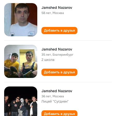
Jamshed Nazarov
58 лет
,
Москва
Добавить в друзья
Jamshed Nazarov
35 лет
,
Екатеринбург
2 школа
Добавить в друзья
Jamshed Nazarov
36 лет
,
Москва
Лицей "Сугдиен"
Добавить в друзья