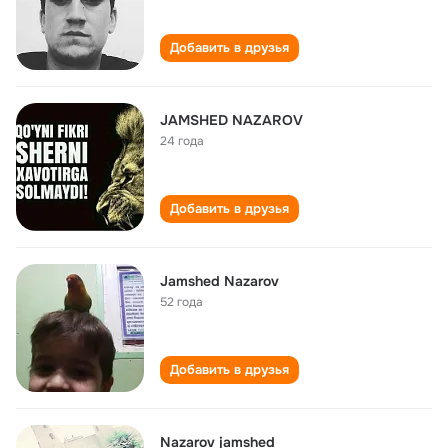
Добавить в друзья
JAMSHED NAZAROV
24 года
Добавить в друзья
Jamshed Nazarov
52 года
Добавить в друзья
Nazarov jamshed