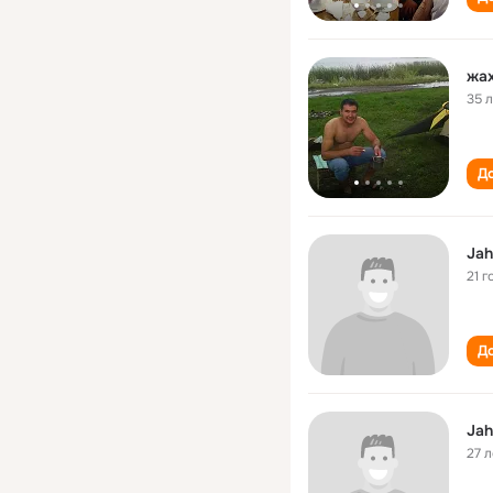
жах
35 
До
Jah
21 г
До
Jah
27 л