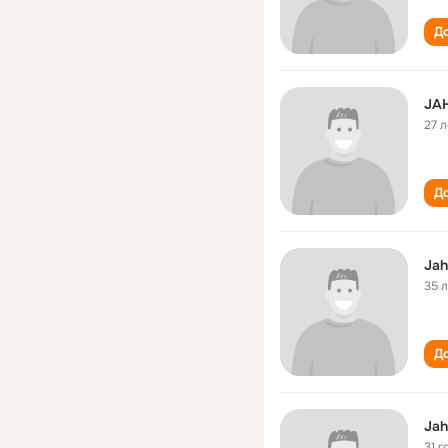
До
JA
27 л
До
Jah
35 
До
Jah
31 г