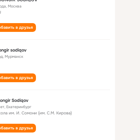
года
,
Москва
U
бавить в друзья
ongir sodiqov
од
,
Мурманск
бавить в друзья
ongir Sodiqov
лет
,
Екатеринбург
кола им. И. Сомони (им. С.М. Кирова)
бавить в друзья