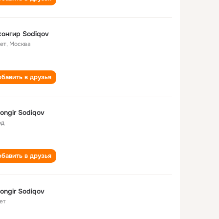
онгир Sodiqov
лет
,
Москва
бавить в друзья
ongir Sodiqov
од
бавить в друзья
ongir Sodiqov
ет