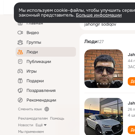
Мы используем cookie-файлы, чтобы улучшить сервис
законный представитель.
Больше информации
Левая
Поиск
Главная
jahongir sodiqo
колонка
по
людям
Видео
Люди
127
Группы
Люди
Jah
44 
Публикации
ЗАО
Игры
Подарки
До
Поздравления
Рекомендации
Jah
Сменить язык
26 
4 ш
Рекламодателям
Помощь
Новости
Ещё
До
Мы применяем