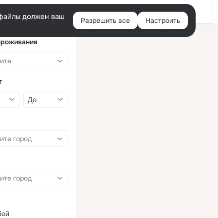
Войти
e-файлы должен ваш
Разрешить все
Настроить
Правая
колонка
проживания
т
бой