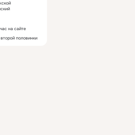
жской
ский
час на сайте
 второй половинки