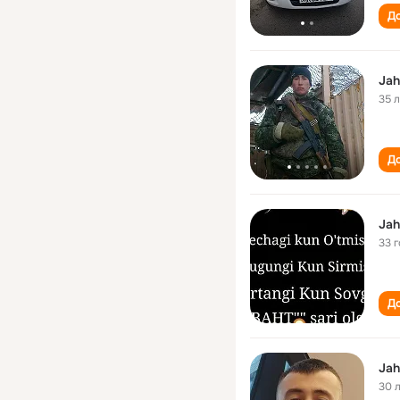
До
Jah
35 
До
Jah
33 
До
Jah
30 