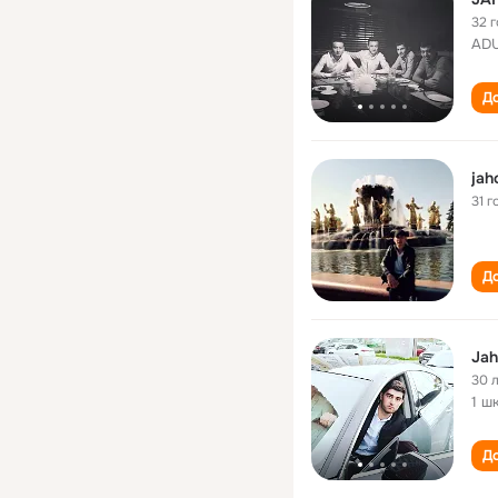
32 
AD
До
jah
31 г
До
Jah
30 
1 ш
До