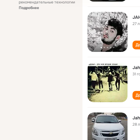
рекомендательные технологии
Подробнее
JA
27 л
До
Jah
31 г
До
Jah
28 