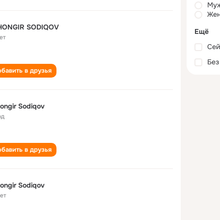
Му
Жен
HONGIR SODIQOV
Ещё
ет
Сей
Без
бавить в друзья
ongir Sodiqov
од
бавить в друзья
ongir Sodiqov
лет