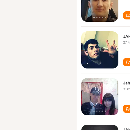
До
JA
27 л
До
Jah
31 г
До
JA