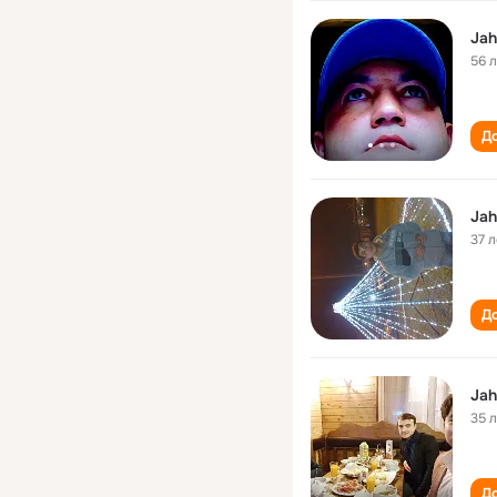
Jah
56 
До
Jah
37 л
До
Jah
35 
До