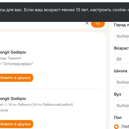
ы для вас. Если ваш возраст менее 13 лет, настроить cooki
v
Город 
Возрас
ongir Sodiqov
года
,
Ташкент
 "Оптимедсервис"
Школа
бавить в друзья
Вуз
ongir Sodiqov
лет
,
г. Усть-Лабинск (Усть-Лабинский район)
кола
Пол
бавить в друзья
Лю