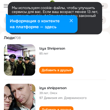
Войти
Мы используем cookie-файлы, чтобы улучшить
сервисы для вас. Если ваш возраст менее 13 лет,
настроить cookie-файлы должен ваш законный
izya shniperson
Поиск
представитель.
Больше информации
Информация о контенте
по
людям
Разрешить все
Настроить
на платформе — здесь
Люди
708
Izya Shniperson
85 лет
Добавить в друзья
izya shnipperson
39 лет
,
Омск
97 Дивизия им. Дзержинского
Добавить в друзья