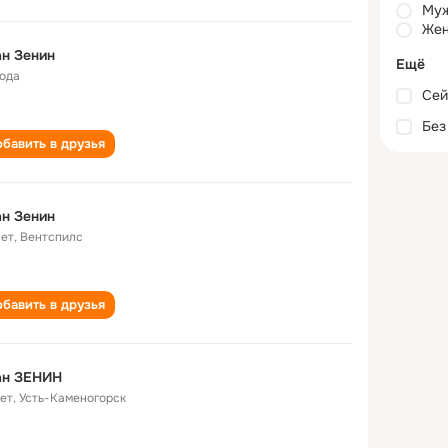
Му
Жен
н Зенин
Ещё
года
Сей
Без
бавить в друзья
н Зенин
лет
,
Вентспилс
бавить в друзья
ан ЗЕНИН
лет
,
Усть-Каменогорск