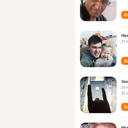
До
Ива
27 л
До
Зен
25 
22 
До
Ива