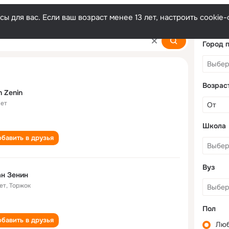
ы для вас. Если ваш возраст менее 13 лет, настроить cooki
Город 
Возрас
n Zenin
лет
Школа
бавить в друзья
Вуз
н Зенин
ет
,
Торжок
Пол
бавить в друзья
Лю