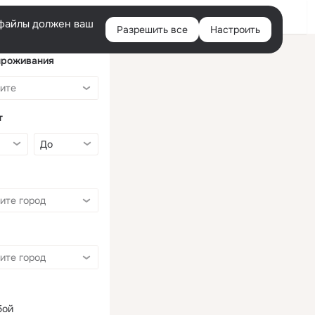
Войти
e-файлы должен ваш
Разрешить все
Настроить
Правая
колонка
проживания
т
бой