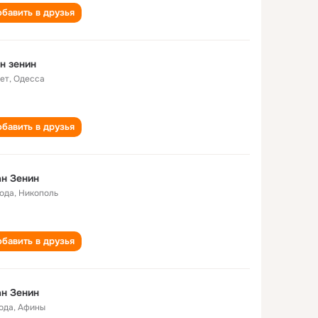
бавить в друзья
н зенин
лет
,
Одесса
бавить в друзья
н Зенин
года
,
Никополь
бавить в друзья
н Зенин
года
,
Афины