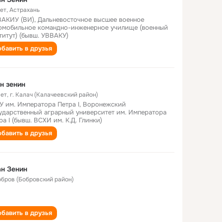
лет
,
Астрахань
АКИУ (ВИ), Дальневосточное высшее военное
омобильное командно-инженерное училище (военный
титут) (бывш. УВВАКУ)
бавить в друзья
н зенин
лет
,
г. Калач (Калачеевский район)
У им. Императора Петра I, Воронежский
ударственный аграрный университет им. Императора
ра I (бывш. ВСХИ им. К.Д. Глинки)
бавить в друзья
н Зенин
Бобров (Бобровский район)
бавить в друзья