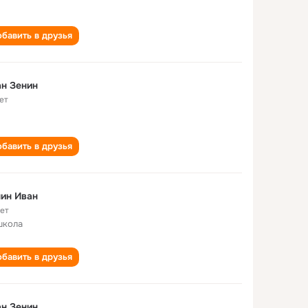
бавить в друзья
н Зенин
ет
бавить в друзья
ин Иван
лет
школа
бавить в друзья
н Зенин