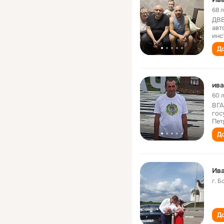
68 
ДВВ
авт
инс
До
ива
60 
ВГА
гос
Пет
До
Ива
г. 
До