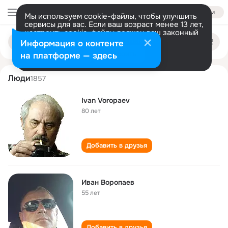
Войти
Мы используем cookie-файлы, чтобы улучшить
сервисы для вас. Если ваш возраст менее 13 лет,
настроить cookie-файлы должен ваш законный
ivan voropaev
Поиск
представитель.
Больше информации
Информация о контенте
по
людям
Разрешить все
Настроить
на платформе — здесь
Люди
1857
Ivan Voropaev
80 лет
Добавить в друзья
Иван Воропаев
55 лет
Добавить в друзья