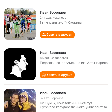
Иван Воропаев
24 года
,
Коханово
1 гимназия им. Ф. Скорины
Добавить в друзья
Иван Воропаев
45 лет
,
Затобольск
Педагогическое училище им. Алтынсарина
Добавить в друзья
Иван Воропаев
37 лет
,
Ворожба
КИ СумГУ, Конотопский институт
Сумского государственного университета