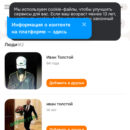
Войти
Мы используем cookie-файлы, чтобы улучшить
сервисы для вас. Если ваш возраст менее 13 лет,
настроить cookie-файлы должен ваш законный
ivan tolstoy
Поиск
представитель.
Больше информации
Информация о контенте
по
людям
Разрешить все
Настроить
на платформе — здесь
Люди
162
Иван Толстой
64 года
Добавить в друзья
иван толстой
14 лет
Добавить в друзья