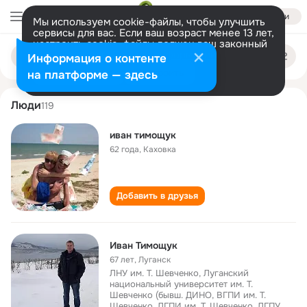
Войти
Мы используем cookie-файлы, чтобы улучшить
сервисы для вас. Если ваш возраст менее 13 лет,
настроить cookie-файлы должен ваш законный
ivan timoschuk
Поиск
представитель.
Больше информации
Информация о контенте
по
людям
Разрешить все
Настроить
на платформе — здесь
Люди
119
иван тимощук
62 года
,
Каховка
Добавить в друзья
Иван Тимощук
67 лет
,
Луганск
ЛНУ им. Т. Шевченко, Луганский
национальный университет им. Т.
Шевченко (бывш. ДИНО, ВГПИ им. Т.
Шевченко, ЛГПИ им. Т. Шевченко, ЛГПУ