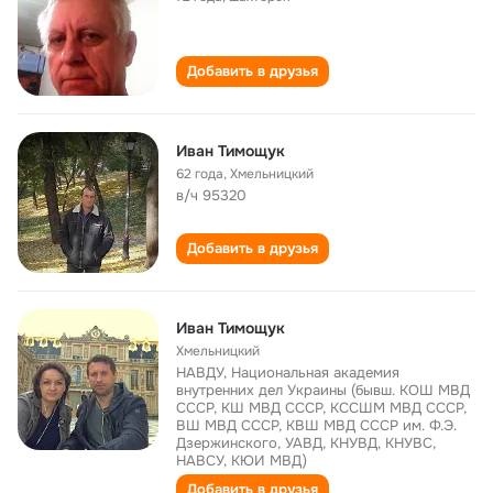
Добавить в друзья
Иван Тимощук
62 года
,
Хмельницкий
в/ч 95320
Добавить в друзья
Иван Тимощук
Хмельницкий
НАВДУ, Национальная академия
внутренних дел Украины (бывш. КОШ МВД
СССР, КШ МВД СССР, КССШМ МВД СССР,
ВШ МВД СССР, КВШ МВД СССР им. Ф.Э.
Дзержинского, УАВД, КНУВД, КНУВС,
НАВСУ, КЮИ МВД)
Добавить в друзья