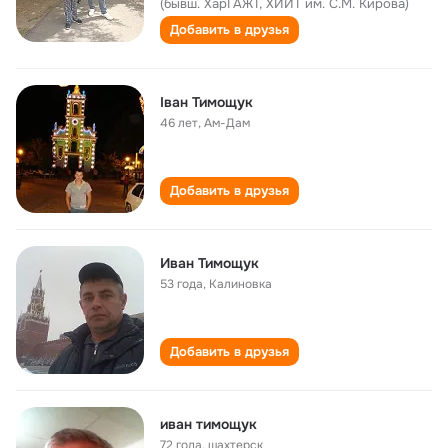
(бывш. ХарГАЖТ, ХИИТ им. С.М. Кирова)
Добавить в друзья
Іван Тимощук
46 лет
,
Ам-Дам
Добавить в друзья
Иван Тимощук
53 года
,
Калиновка
Добавить в друзья
иван тимощук
72 года
,
шахтерск