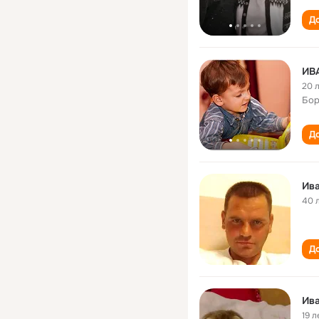
До
ИВ
20 
Бор
До
Ива
40 
До
Ива
19 л