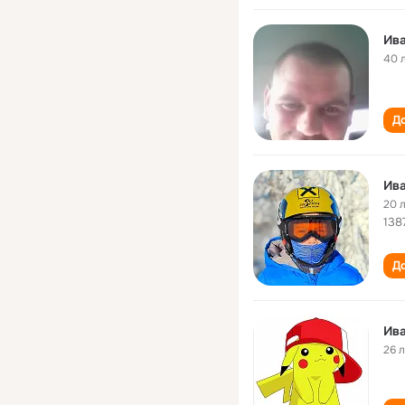
Ива
40 
До
Ива
20 
138
До
Ива
26 