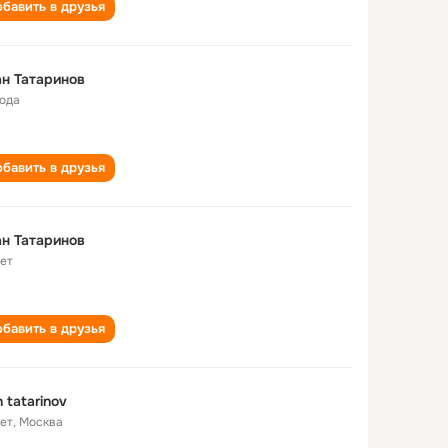
бавить в друзья
н Татаринов
года
бавить в друзья
н Татаринов
лет
бавить в друзья
n tatarinov
лет
,
Москва