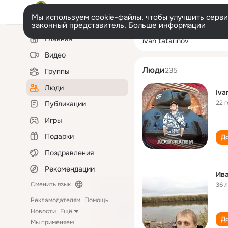
Мы используем cookie-файлы, чтобы улучшить сервис
законный представитель.
Больше информации
Левая
Поиск
Главная
ivan tatarinov
колонка
по
людям
Видео
Люди
235
Группы
Люди
Iva
22 
Публикации
Игры
Подарки
До
Поздравления
Рекомендации
Ива
Сменить язык
36 
Рекламодателям
Помощь
Новости
Ещё
До
Мы применяем