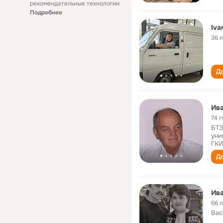
рекомендательные технологии
Подробнее
36 
До
Ива
74 г
БТЭ
уни
ГКИ
До
Ива
66 
Вас