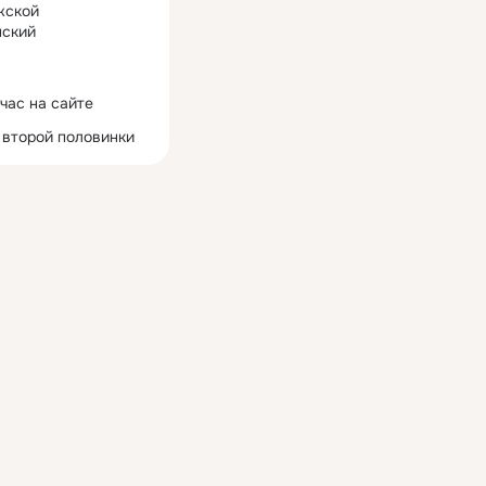
жской
ский
час на сайте
 второй половинки