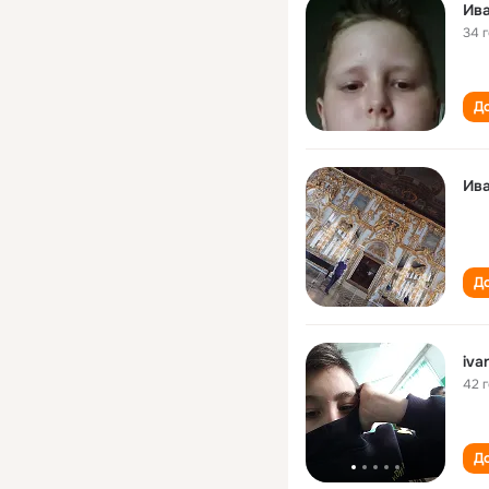
Ива
34 
До
Ива
До
iva
42 
До