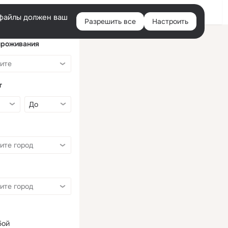
Войти
e-файлы должен ваш
Разрешить все
Настроить
Правая
колонка
проживания
т
бой