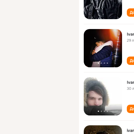
До
Iva
29 
До
Iva
30 
До
iva