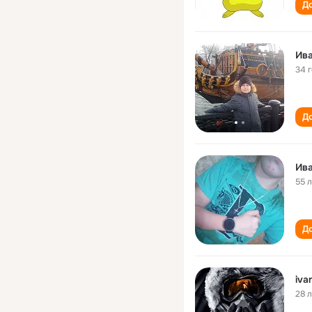
До
Ива
34 
До
Ива
55 
До
iva
28 