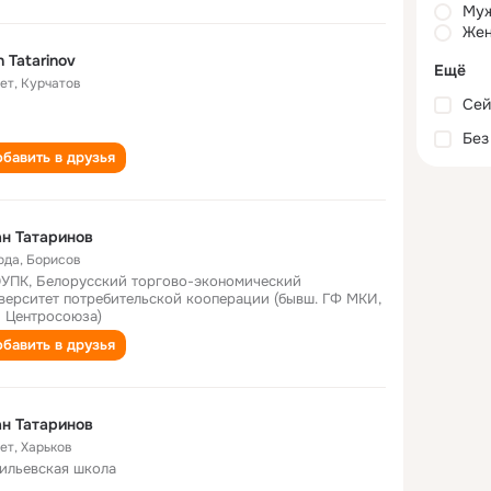
Му
Жен
Ivan Tatarinov
Ещё
лет
,
Курчатов
Сей
Без
бавить в друзья
н Татаринов
ода
,
Борисов
УПК, Белорусский торгово-экономический
верситет потребительской кооперации (бывш. ГФ МКИ,
 Центросоюза)
бавить в друзья
н Татаринов
лет
,
Харьков
ильевская школа