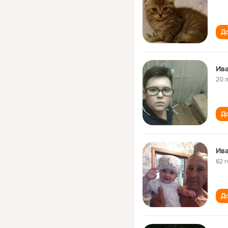
До
Ива
20 
До
Ива
62 
До