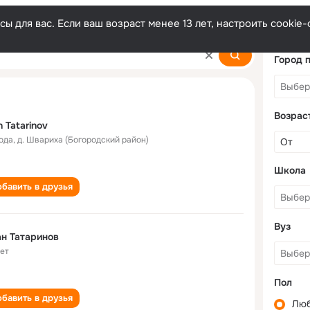
ы для вас. Если ваш возраст менее 13 лет, настроить cooki
Город 
Возрас
n Tatarinov
года
,
д. Швариха (Богородский район)
Школа
бавить в друзья
Вуз
н Татаринов
лет
Пол
бавить в друзья
Лю