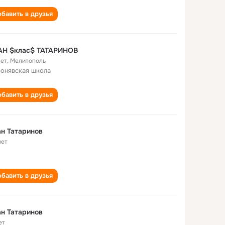
бавить в друзья
АН $клас$ ТАТАРИНОВ
лет
,
Мелитополь
онявская школа
бавить в друзья
н Татаринов
лет
бавить в друзья
н Татаринов
ет