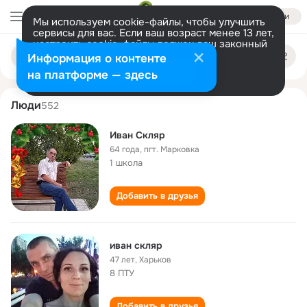
Войти
Мы используем cookie-файлы, чтобы улучшить
сервисы для вас. Если ваш возраст менее 13 лет,
настроить cookie-файлы должен ваш законный
ivan sklyar
Поиск
представитель.
Больше информации
Информация о контенте
по
людям
Разрешить все
Настроить
на платформе — здесь
Люди
552
Иван Скляр
64 года
,
пгт. Марковка
1 школа
Добавить в друзья
иван скляр
47 лет
,
Харьков
8 ПТУ
Добавить в друзья