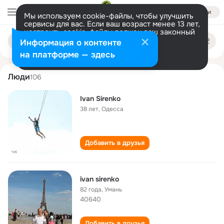
Войти
Мы используем cookie-файлы, чтобы улучшить
сервисы для вас. Если ваш возраст менее 13 лет,
настроить cookie-файлы должен ваш законный
ivan sirenko
Поиск
представитель.
Больше информации
Информация о контенте
по
людям
Разрешить все
Настроить
на платформе — здесь
Люди
106
Ivan Sirenko
38 лет
,
Одесса
Добавить в друзья
ivan sirenko
82 года
,
Умань
40640
Добавить в друзья