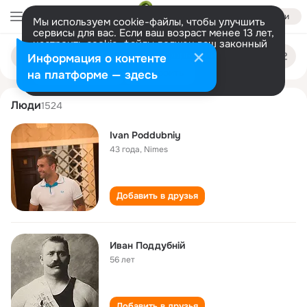
Войти
Мы используем cookie-файлы, чтобы улучшить
сервисы для вас. Если ваш возраст менее 13 лет,
настроить cookie-файлы должен ваш законный
ivan poddubniy
Поиск
представитель.
Больше информации
Информация о контенте
по
людям
Разрешить все
Настроить
на платформе — здесь
Люди
1524
Ivan Poddubniy
43 года
,
Nimes
Добавить в друзья
Иван Поддубнiй
56 лет
Добавить в друзья