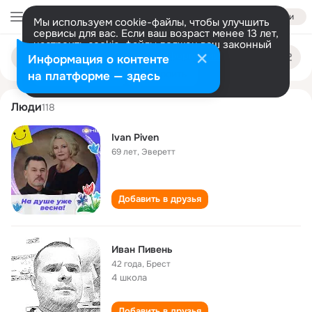
Войти
Мы используем cookie-файлы, чтобы улучшить
сервисы для вас. Если ваш возраст менее 13 лет,
настроить cookie-файлы должен ваш законный
ivan piven
Поиск
представитель.
Больше информации
Информация о контенте
по
людям
Разрешить все
Настроить
на платформе — здесь
Люди
118
Ivan Piven
69 лет
,
Эверетт
Добавить в друзья
Иван Пивень
42 года
,
Брест
4 школа
Добавить в друзья