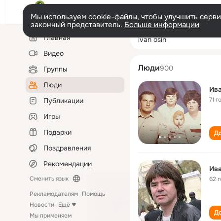
Мы используем cookie-файлы, чтобы улучшить сервис
законный представитель.
Больше информации
Левая
Поиск
Главная
ivan osin
колонка
по
людям
Видео
Люди
900
Группы
Люди
Ив
71 г
Публикации
Игры
Подарки
До
Поздравления
Рекомендации
Ив
Сменить язык
62 
Рекламодателям
Помощь
Новости
Ещё
До
Мы применяем