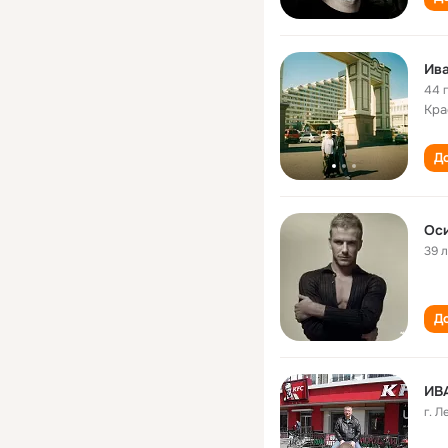
Ив
44 
Кра
До
Оси
39 
До
ИВ
г. 