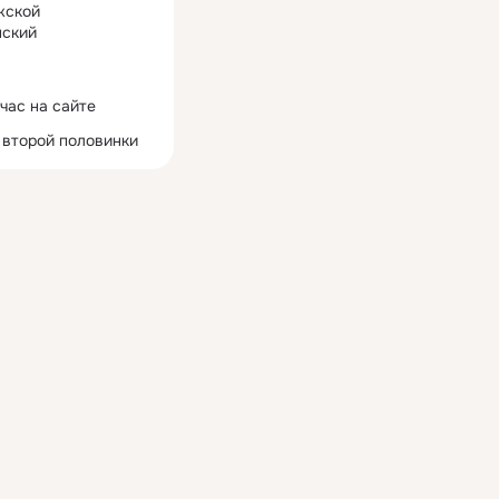
жской
ский
час на сайте
 второй половинки