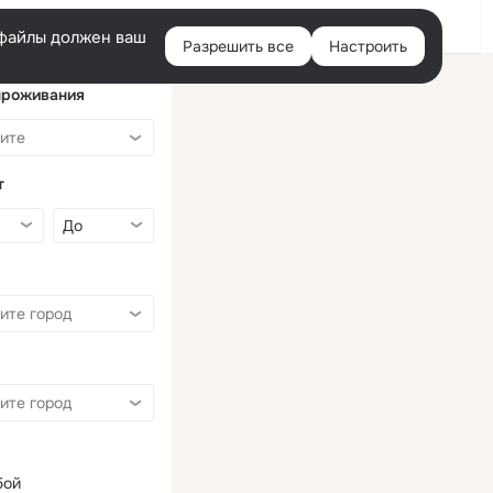
Войти
e-файлы должен ваш
Разрешить все
Настроить
Правая
колонка
проживания
т
бой