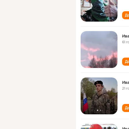
До
Ив
61 г
До
Ив
21 г
До
Ив