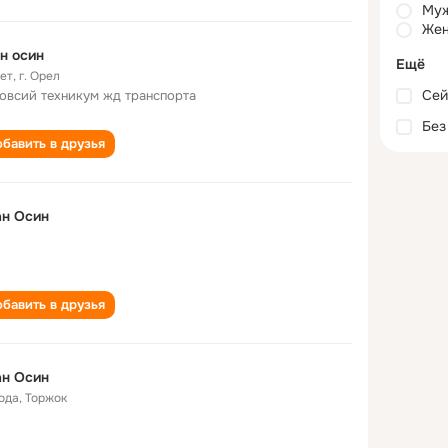
Му
Жен
н осин
Ещё
лет
,
г. Орел
Сей
овсий техникум жд транспорта
Без
бавить в друзья
ан Осин
бавить в друзья
ан Осин
года
,
Торжок