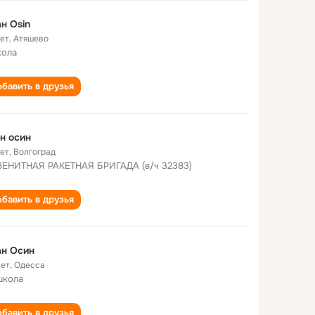
н Osin
лет
,
Атяшево
кола
бавить в друзья
н осин
лет
,
Волгоград
ЗЕНИТНАЯ РАКЕТНАЯ БРИГАДА (в/ч 32383)
бавить в друзья
ан Осин
лет
,
Одесса
школа
бавить в друзья