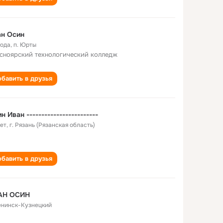
ан Осин
года
,
п. Юрты
сноярский технологический колледж
бавить в друзья
н Иван ------------------------
лет
,
г. Рязань (Рязанская область)
бавить в друзья
АН ОСИН
Ленинск-Кузнецкий