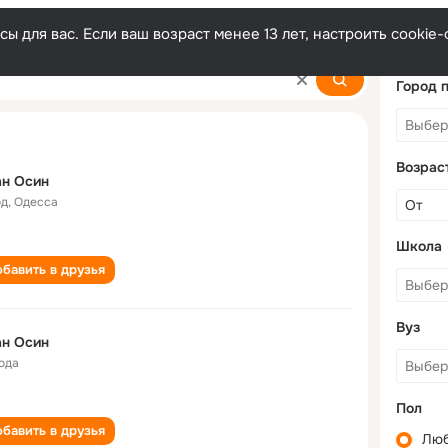
ы для вас. Если ваш возраст менее 13 лет, настроить cooki
Город 
Возрас
ан Осин
од
,
Одесса
Школа
бавить в друзья
Вуз
ан Осин
года
Пол
бавить в друзья
Лю