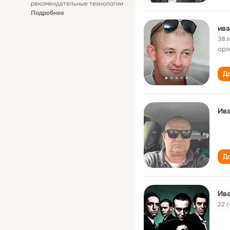
рекомендательные технологии
Подробнее
ива
38 
орл
До
Ив
До
Ив
22 