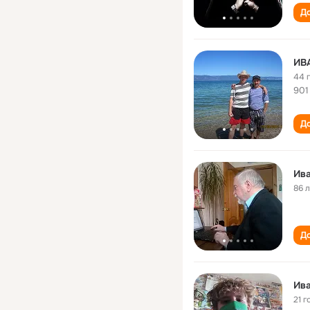
До
ИВ
44 
901
До
Ив
86 
До
Ив
21 г