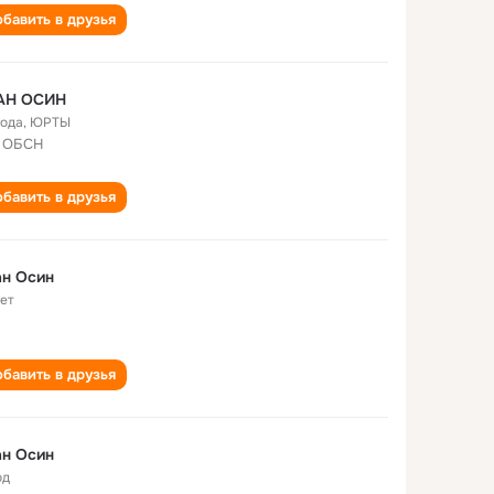
бавить в друзья
АН ОСИН
года
,
ЮРТЫ
 ОБСН
бавить в друзья
ан Осин
лет
бавить в друзья
ан Осин
од