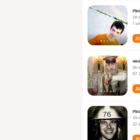
Ива
29 
1 ш
До
ива
56 
67 
До
Ив
49 
22 
До