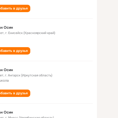
бавить в друзья
ан Осин
лет
,
г. Енисейск (Красноярский край)
бавить в друзья
ан Осин
лет
,
г. Ангарск (Иркутская область)
школа
бавить в друзья
ан Осин
лет
,
г. Миасс (Челябинская область)