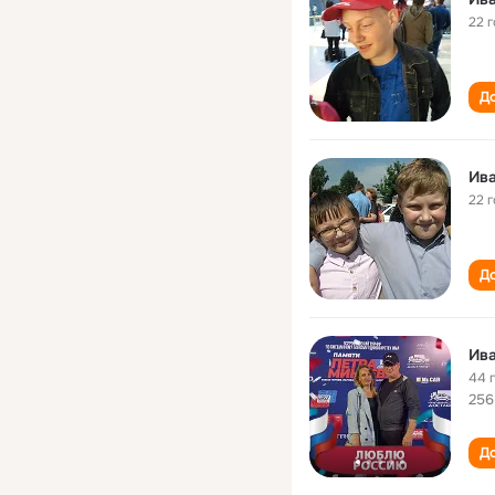
22 
До
Ив
22 
До
Ив
44 
256
До