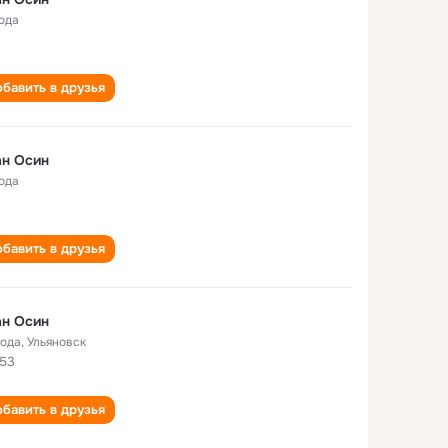
года
бавить в друзья
ан Осин
года
бавить в друзья
ан Осин
года
,
Ульяновск
53
бавить в друзья