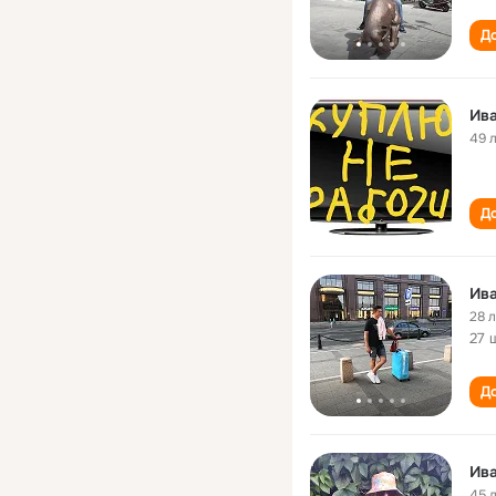
До
Ив
49 
До
Ив
28 
27 
До
Ив
45 