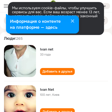
Войти
Мы используем cookie-файлы, чтобы улучшить
сервисы для вас. Если ваш возраст менее 13 лет,
настроить cookie-файлы должен ваш законный
ivan net
Поиск
представитель.
Больше информации
Информация о контенте
по
людям
Разрешить все
Настроить
на платформе — здесь
Люди
1265
Ivan net
33 года
Добавить в друзья
Ivan Net
100 лет
,
Киев
Добавить в друзья