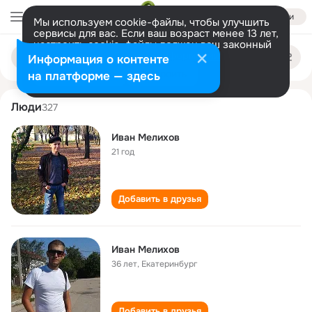
Войти
Мы используем cookie-файлы, чтобы улучшить
сервисы для вас. Если ваш возраст менее 13 лет,
настроить cookie-файлы должен ваш законный
ivan melikhov
Поиск
представитель.
Больше информации
Информация о контенте
по
людям
Разрешить все
Настроить
на платформе — здесь
Люди
327
Иван Мелихов
21 год
Добавить в друзья
Иван Мелихов
36 лет
,
Екатеринбург
Добавить в друзья