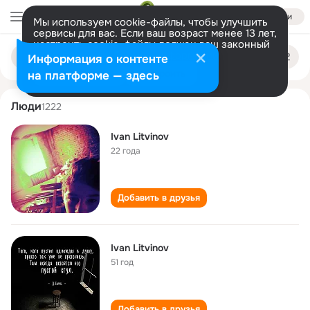
Войти
Мы используем cookie-файлы, чтобы улучшить
сервисы для вас. Если ваш возраст менее 13 лет,
настроить cookie-файлы должен ваш законный
ivan litvinov
Поиск
представитель.
Больше информации
Информация о контенте
по
людям
Разрешить все
Настроить
на платформе — здесь
Люди
1222
Ivan Litvinov
22 года
Добавить в друзья
Ivan Litvinov
51 год
Добавить в друзья