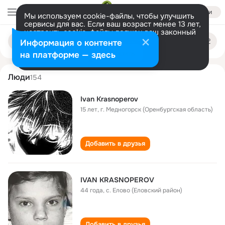
Войти
Мы используем cookie-файлы, чтобы улучшить
сервисы для вас. Если ваш возраст менее 13 лет,
настроить cookie-файлы должен ваш законный
ivan krasnoperov
Поиск
представитель.
Больше информации
Информация о контенте
по
людям
Разрешить все
Настроить
на платформе — здесь
Люди
154
Ivan Krasnoperov
15 лет
,
г. Медногорск (Оренбургская область)
Добавить в друзья
IVAN KRASNOPEROV
44 года
,
с. Елово (Еловский район)
Добавить в друзья