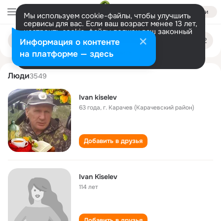
Войти
Мы используем cookie-файлы, чтобы улучшить
сервисы для вас. Если ваш возраст менее 13 лет,
настроить cookie-файлы должен ваш законный
ivan kiselev
Поиск
представитель.
Больше информации
Информация о контенте
по
людям
Разрешить все
Настроить
на платформе — здесь
Люди
3549
Ivan kiselev
63 года
,
г. Карачев (Карачевский район)
Добавить в друзья
Ivan Kiselev
114 лет
Добавить в друзья