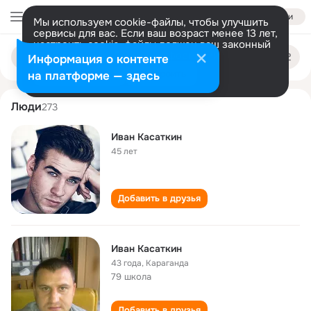
Войти
Мы используем cookie-файлы, чтобы улучшить
сервисы для вас. Если ваш возраст менее 13 лет,
настроить cookie-файлы должен ваш законный
ivan kasatkin
Поиск
представитель.
Больше информации
Информация о контенте
по
людям
Разрешить все
Настроить
на платформе — здесь
Люди
273
Иван Касаткин
45 лет
Добавить в друзья
Иван Касаткин
43 года
,
Караганда
79 школа
Добавить в друзья