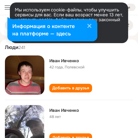
Войти
Мы используем cookie-файлы, чтобы улучшить
сервисы для вас. Если ваш возраст менее 13 лет,
настроить cookie-файлы должен ваш законный
ivan ivchenko
Поиск
представитель.
Больше информации
Информация о контенте
по
людям
Разрешить все
Настроить
на платформе — здесь
Люди
241
Иван Ивченко
42 года
,
Полевской
Добавить в друзья
Иван Ивченко
48 лет
Добавить в друзья