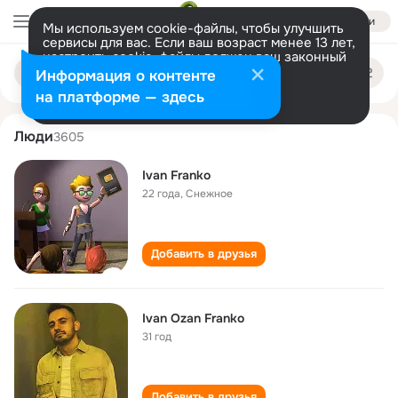
Войти
Мы используем cookie-файлы, чтобы улучшить
сервисы для вас. Если ваш возраст менее 13 лет,
настроить cookie-файлы должен ваш законный
ivan franko
Поиск
представитель.
Больше информации
Информация о контенте
по
людям
Разрешить все
Настроить
на платформе — здесь
Люди
3605
Ivan Franko
22 года
,
Снежное
Добавить в друзья
Ivan Ozan Franko
31 год
Добавить в друзья