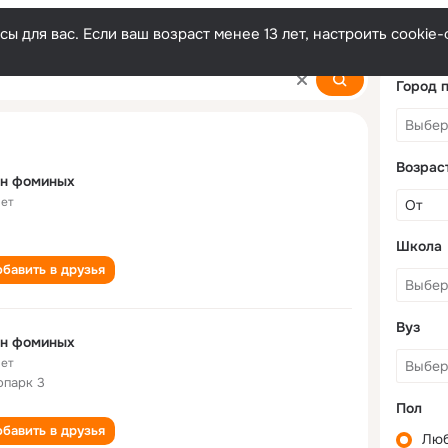
ы для вас. Если ваш возраст менее 13 лет, настроить cooki
Город 
Возрас
ан фоминых
лет
Школа
бавить в друзья
Вуз
ан фоминых
лет
опарк 3
Пол
бавить в друзья
Лю