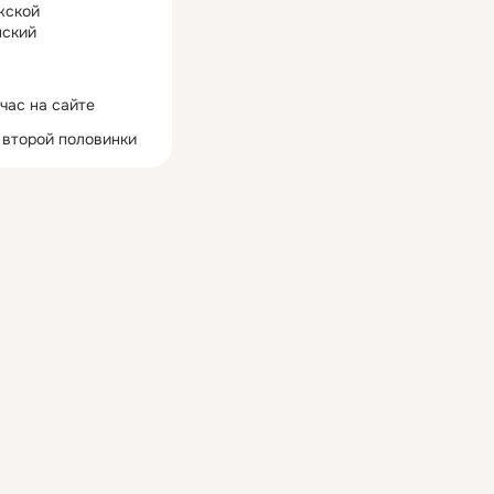
жской
ский
час на сайте
 второй половинки