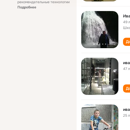
рекомендательные технологии
Подробнее
Ив
49 
Шко
До
ив
47 
До
ив
25 