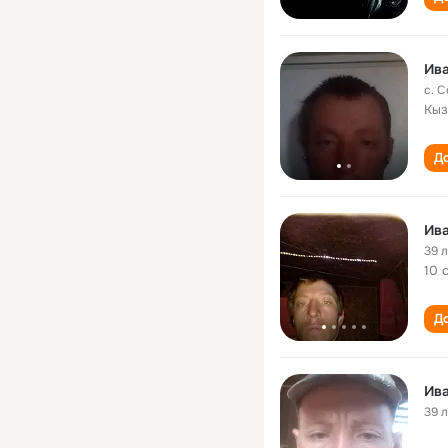
Ив
с. 
Кыз
До
Ив
39 
10 
До
Ив
39 