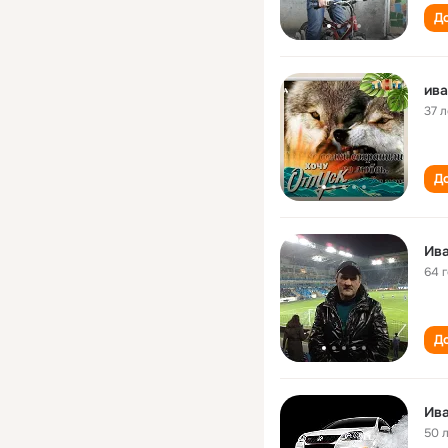
До
ив
37 л
До
Ив
64 
До
Ив
50 