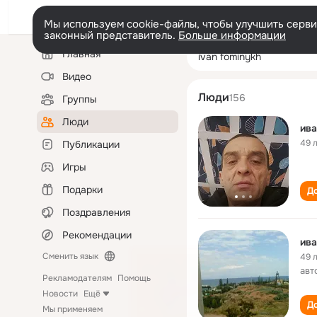
Мы используем cookie-файлы, чтобы улучшить сервис
законный представитель.
Больше информации
Левая
Поиск
Главная
ivan fominykh
колонка
по
людям
Видео
Люди
156
Группы
Люди
ив
49 
Публикации
Игры
Подарки
До
Поздравления
Рекомендации
ив
Сменить язык
49 
авт
Рекламодателям
Помощь
Новости
Ещё
До
Мы применяем