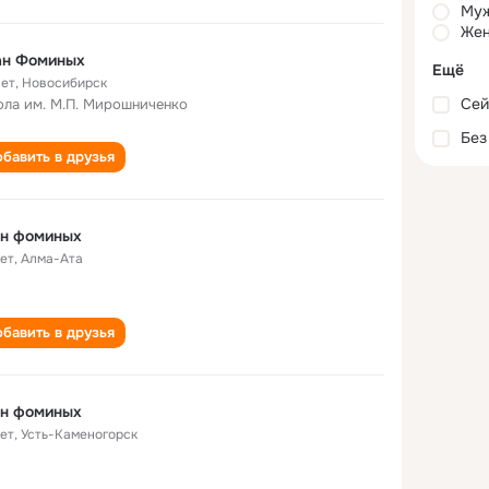
Му
Жен
ан Фоминых
Ещё
лет
,
Новосибирск
Сей
ла им. М.П. Мирошниченко
Без
бавить в друзья
ан фоминых
лет
,
Алма-Ата
бавить в друзья
ан фоминых
лет
,
Усть-Каменогорск