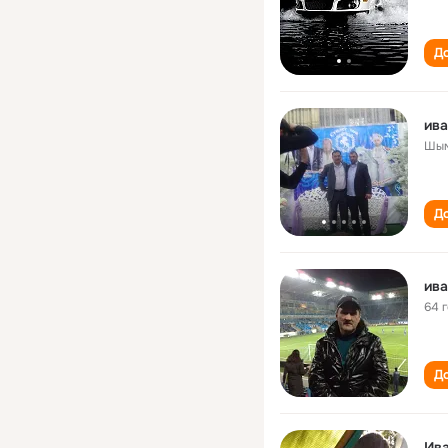
До
ив
Шым
До
ив
64 
До
Ив