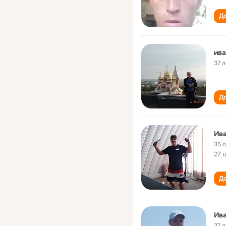
До
ив
37 л
До
Ив
35 
27 
До
Ив
37 л