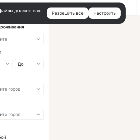
Войти
e-файлы должен ваш
Разрешить все
Настроить
Правая
колонка
проживания
т
бой