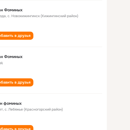
ан Фоминых
года
,
с. Новокижингинск (Кижингинский район)
бавить в друзья
ан Фоминых
од
бавить в друзья
ан фоминых
ет
,
с. Лебяжье (Красногорский район)
бавить в друзья