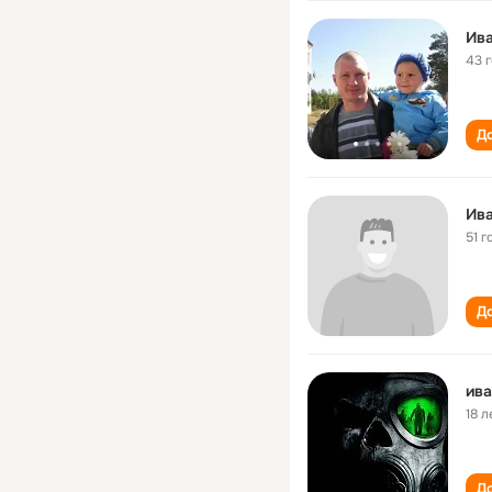
Ив
43 
До
Ив
51 г
До
ив
18 л
До