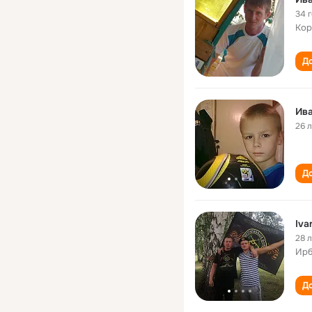
34 
Кор
До
Ив
26 
До
Iva
28 
Ирб
До