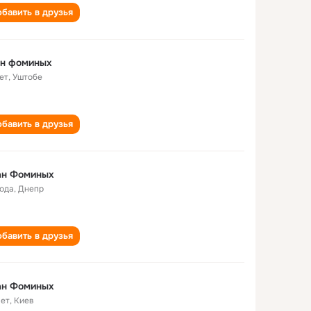
бавить в друзья
ан фоминых
ет
,
Уштобе
бавить в друзья
ан Фоминых
года
,
Днепр
бавить в друзья
ан Фоминых
лет
,
Киев