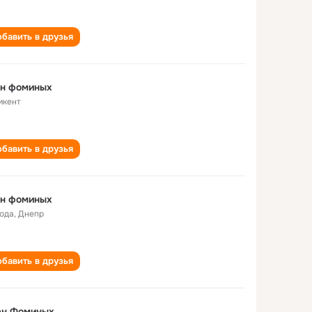
бавить в друзья
ан фоминых
кент
бавить в друзья
ан фоминых
года
,
Днепр
бавить в друзья
ан Фоминых