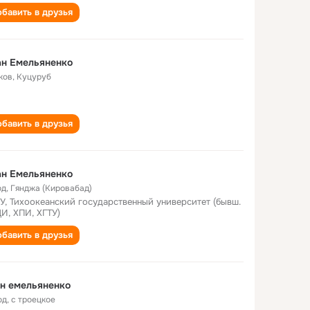
бавить в друзья
ан Емельяненко
ков, Куцуруб
бавить в друзья
ан Емельяненко
од
,
Гянджа (Кировабад)
У, Тихоокеанский государственный университет (бывш.
И, ХПИ, ХГТУ)
бавить в друзья
н емельяненко
од
,
с троецкое