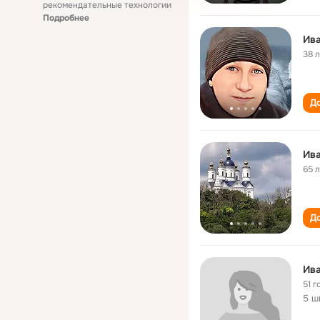
рекомендательные технологии
Подробнее
Ив
38 
До
Ив
65 
До
Ив
51 г
5 ш