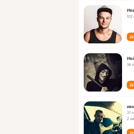
Ив
102 
До
Ив
36 
До
ива
37 л
2 ш
До