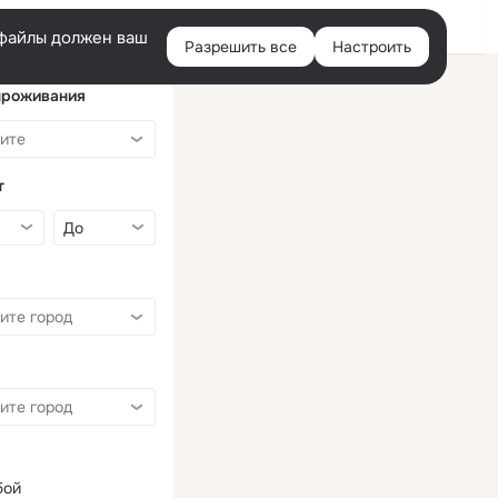
Войти
e-файлы должен ваш
Разрешить все
Настроить
Правая
колонка
проживания
т
бой