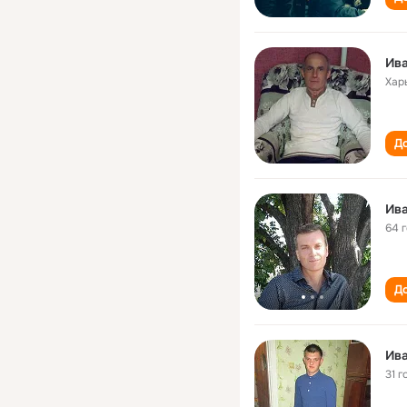
Ив
Хар
До
Ив
64 
До
Ив
31 г