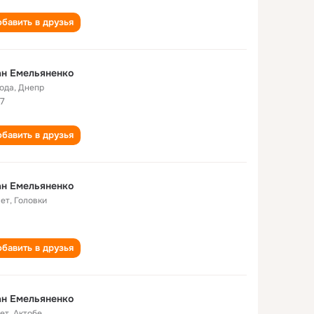
бавить в друзья
ан Емельяненко
года
,
Днепр
7
бавить в друзья
ан Емельяненко
лет
,
Головки
бавить в друзья
ан Емельяненко
лет
,
Актобе