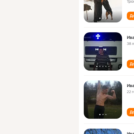
Тро
До
Ив
38 
До
22 
До
Ив