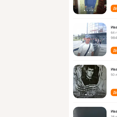
До
Ив
64 
984
До
Ив
50 
До
Ив
38 