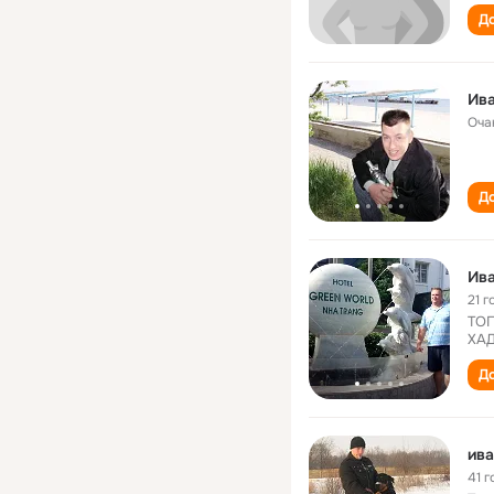
До
Ив
Оча
До
Ив
21 г
ТОГ
ХАД
До
ива
41 г