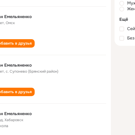
Му
Жен
ан Емельяненко
Ещё
лет
,
Омск
Сей
Без
бавить в друзья
ан Емельяненко
лет
,
с. Супонево (Брянский район)
бавить в друзья
ан Емельяненко
од
,
Хабаровск
кола