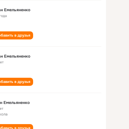
ан Емельяненко
года
бавить в друзья
ан Емельяненко
лет
бавить в друзья
н Емельяненко
ет
кола
бавить в друзья