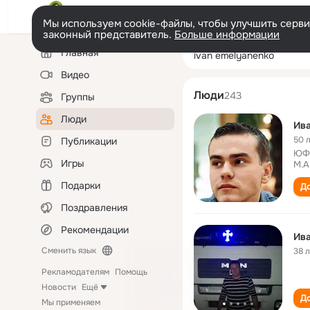
Мы используем cookie-файлы, чтобы улучшить сервис
законный представитель.
Больше информации
Левая
Поиск
Главная
ivan emelyanen
колонка
по
людям
Видео
Люди
243
Группы
Люди
Ив
50 
Публикации
ЮФУ
Игры
М.А
Подарки
До
Поздравления
Рекомендации
Ив
Сменить язык
38 
Рекламодателям
Помощь
Новости
Ещё
До
Мы применяем