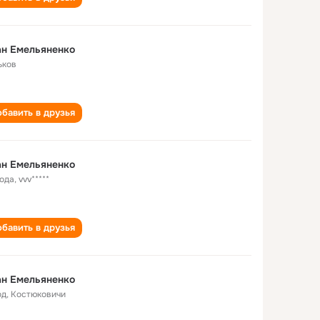
ан Емельяненко
ьков
бавить в друзья
ан Емельяненко
года
,
vvv*****
бавить в друзья
ан Емельяненко
од
,
Костюковичи