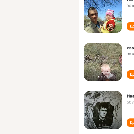
36 
До
ива
38 
До
Ив
50 
До