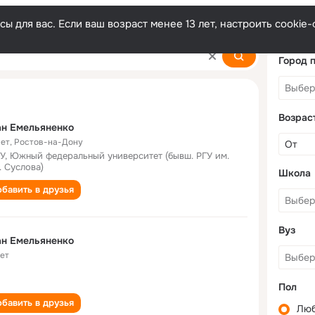
ы для вас. Если ваш возраст менее 13 лет, настроить cooki
ko
Город 
Возрас
ан Емельяненко
лет
,
Ростов-на-Дону
, Южный федеральный университет (бывш. РГУ им.
. Суслова)
Школа
бавить в друзья
Вуз
ан Емельяненко
лет
Пол
бавить в друзья
Лю