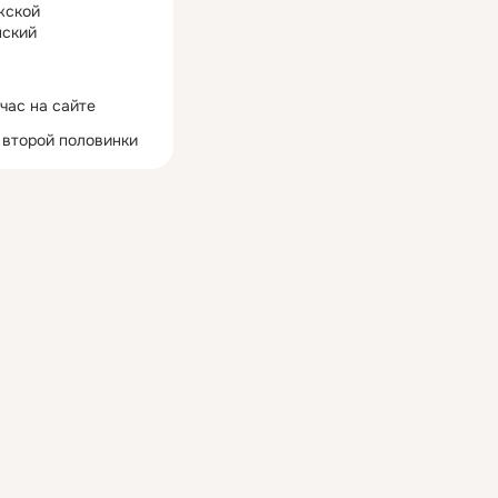
жской
ский
час на сайте
 второй половинки