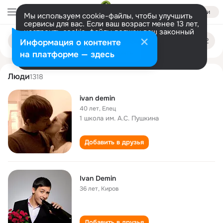
Войти
Мы используем cookie-файлы, чтобы улучшить
сервисы для вас. Если ваш возраст менее 13 лет,
настроить cookie-файлы должен ваш законный
ivan demin
Поиск
представитель.
Больше информации
Информация о контенте
по
людям
Разрешить все
Настроить
на платформе — здесь
Люди
1318
ivan demin
40 лет
,
Елец
1 школа им. А.С. Пушкина
Добавить в друзья
Ivan Demin
36 лет
,
Киров
Добавить в друзья