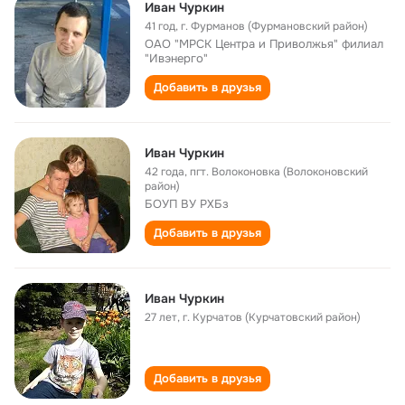
Иван Чуркин
41 год
,
г. Фурманов (Фурмановский район)
ОАО "МРСК Центра и Приволжья" филиал
"Ивэнерго"
Добавить в друзья
Иван Чуркин
42 года
,
пгт. Волоконовка (Волоконовский
район)
БОУП ВУ РХБз
Добавить в друзья
Иван Чуркин
27 лет
,
г. Курчатов (Курчатовский район)
Добавить в друзья