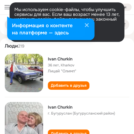
Войти
Мы используем cookie-файлы, чтобы улучшить
сервисы для вас. Если ваш возраст менее 13 лет,
настроить cookie-файлы должен ваш законный
ivan churkin
Поиск
представитель.
Больше информации
Информация о контенте
по
людям
Разрешить все
Настроить
на платформе — здесь
Люди
219
Ivan Churkin
36 лет
,
Kharkov
Лицей "Олимп"
Добавить в друзья
Ivan Churkin
г. Бугуруслан (Бугурусланский район)
Добавить в друзья