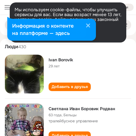
Войти
Мы используем cookie-файлы, чтобы улучшить
сервисы для вас. Если ваш возраст менее 13 лет,
настроить cookie-файлы должен ваш законный
ivan borovik
Поиск
представитель.
Больше информации
Информация о контенте
по
людям
Разрешить все
Настроить
на платформе — здесь
Люди
430
Ivan Borovik
29 лет
Добавить в друзья
Светлана Иван Боровик Родван
63 года
,
Бельцы
тралейбусное управление
Добавить в друзья