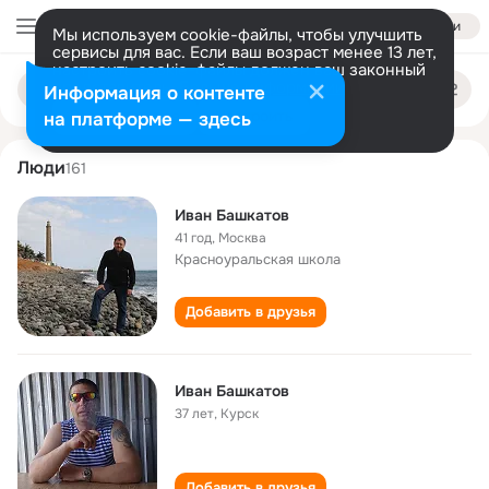
Войти
Мы используем cookie-файлы, чтобы улучшить
сервисы для вас. Если ваш возраст менее 13 лет,
настроить cookie-файлы должен ваш законный
ivan bashkatov
Поиск
представитель.
Больше информации
Информация о контенте
по
людям
Разрешить все
Настроить
на платформе — здесь
Люди
161
Иван Башкатов
41 год
,
Москва
Красноуральская школа
Добавить в друзья
Иван Башкатов
37 лет
,
Курск
Добавить в друзья