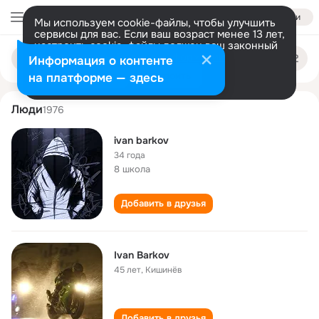
Войти
Мы используем cookie-файлы, чтобы улучшить
сервисы для вас. Если ваш возраст менее 13 лет,
настроить cookie-файлы должен ваш законный
ivan barkov
Поиск
представитель.
Больше информации
Информация о контенте
по
людям
Разрешить все
Настроить
на платформе — здесь
Люди
1976
ivan barkov
34 года
8 школа
Добавить в друзья
Ivan Barkov
45 лет
,
Кишинёв
Добавить в друзья