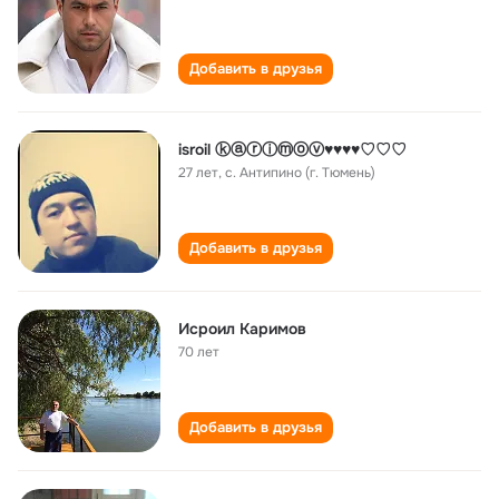
Добавить в друзья
isroil ⓚⓐⓡⓘⓜⓞⓥ♥♥♥♥♡♡♡
27 лет
,
с. Антипино (г. Тюмень)
Добавить в друзья
Исроил Каримов
70 лет
Добавить в друзья