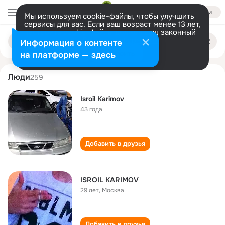
Войти
Мы используем cookie-файлы, чтобы улучшить
сервисы для вас. Если ваш возраст менее 13 лет,
настроить cookie-файлы должен ваш законный
isroil karimov
Поиск
представитель.
Больше информации
Информация о контенте
по
людям
Разрешить все
Настроить
на платформе — здесь
Люди
259
Isroil Karimov
43 года
Добавить в друзья
ISROIL KARIMOV
29 лет
,
Москва
Добавить в друзья