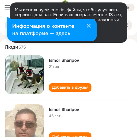
Войти
Мы используем cookie-файлы, чтобы улучшить
сервисы для вас. Если ваш возраст менее 13 лет,
настроить cookie-файлы должен ваш законный
ismoil sharipov
Поиск
представитель.
Больше информации
Информация о контенте
по
людям
Разрешить все
Настроить
на платформе — здесь
Люди
675
Ismoil Sharipov
21 год
Добавить в друзья
Ismoil Sharipov
46 лет
Добавить в друзья