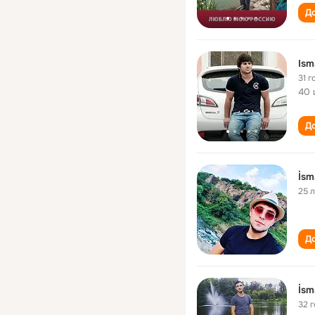
До
Ism
31 г
40 
До
İsm
25 
До
İsm
32 