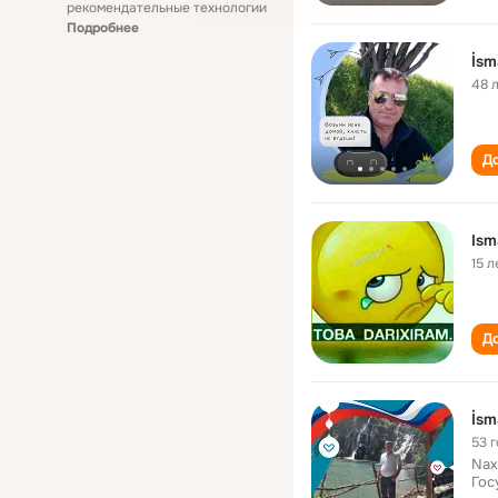
рекомендательные технологии
Подробнее
İsm
48 
До
Ism
15 л
До
İsm
53 
Nax
Гос