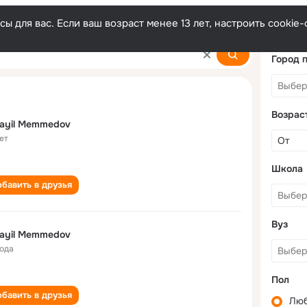
ы для вас. Если ваш возраст менее 13 лет, настроить cooki
ov
Город 
Возрас
ayil Memmedov
ет
Школа
бавить в друзья
Вуз
ayil Memmedov
года
Пол
бавить в друзья
Лю