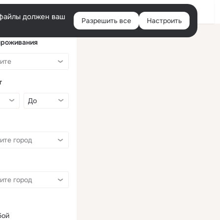
Войти
e-файлы должен ваш
Разрешить все
Настроить
Правая
колонка
проживания
т
бой