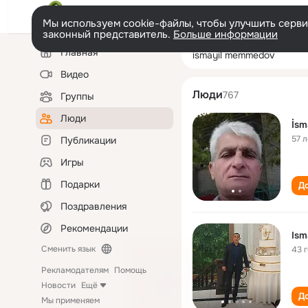
Мы используем cookie-файлы, чтобы улучшить сервис
законный представитель.
Больше информации
Левая
Поиск
Главная
ismayil memmed
колонка
по
людям
Видео
Люди
767
Группы
Люди
İsm
57 л
Публикации
Игры
Подарки
До
Поздравления
Рекомендации
Ism
Сменить язык
43 
Рекламодателям
Помощь
Новости
Ещё
До
Мы применяем