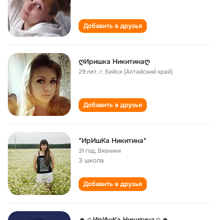
Добавить в друзья
ღИришка Никитинаღ
29 лет
,
г. Бийск (Алтайский край)
Добавить в друзья
*ИрИшКа Никитина*
31 год
,
Вязники
3 школа
Добавить в друзья
☻☺ИрИшКа Никитина☺☻