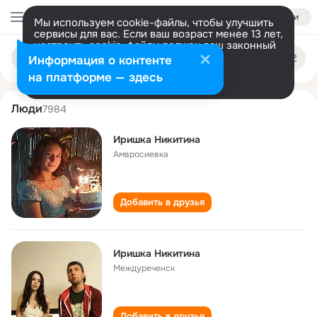
Войти
Мы используем cookie-файлы, чтобы улучшить
сервисы для вас. Если ваш возраст менее 13 лет,
настроить cookie-файлы должен ваш законный
irishka nikitina
Поиск
представитель.
Больше информации
Информация о контенте
по
людям
Разрешить все
Настроить
на платформе — здесь
Люди
7984
Иришка Никитина
Амвросиевка
Добавить в друзья
Иришка Никитина
Междуреченск
Добавить в друзья