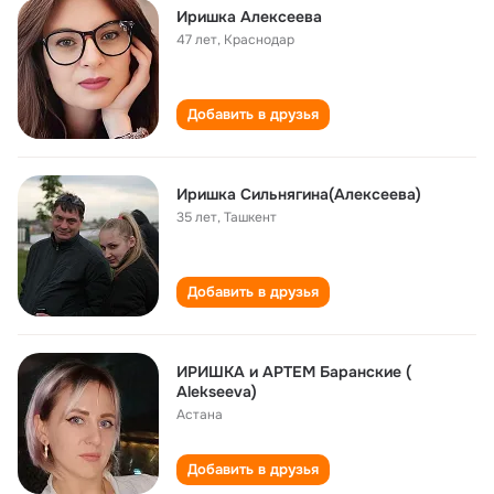
Иришка Алексеева
47 лет
,
Краснодар
Добавить в друзья
Иришка Сильнягина(Алексеева)
35 лет
,
Ташкент
Добавить в друзья
ИРИШКА и АРТЕМ Баранскиe (
Аlekseeva)
Астана
Добавить в друзья