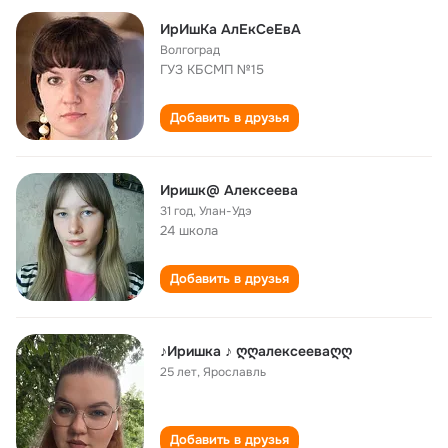
ИрИшКа АлЕкСеЕвА
Волгоград
ГУЗ КБСМП №15
Добавить в друзья
Иришк@ Алексеева
31 год
,
Улан-Удэ
24 школа
Добавить в друзья
♪Иришка ♪ ღღалексееваღღ
25 лет
,
Ярославль
Добавить в друзья