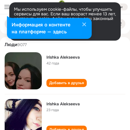
Войти
Мы используем cookie-файлы, чтобы улучшить
сервисы для вас. Если ваш возраст менее 13 лет,
настроить cookie-файлы должен ваш законный
irishka alekseeva
Поиск
представитель.
Больше информации
Информация о контенте
по
людям
Разрешить все
Настроить
на платформе — здесь
Люди
9077
Irishka Alekseeva
42 года
Добавить в друзья
Irishka Alekseeva
23 года
Добавить в друзья