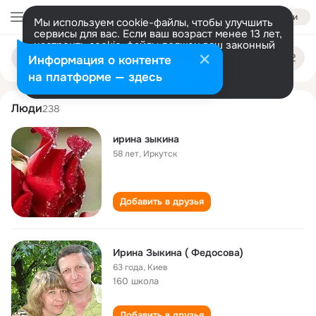
Войти
Мы используем cookie-файлы, чтобы улучшить
сервисы для вас. Если ваш возраст менее 13 лет,
настроить cookie-файлы должен ваш законный
irina zykina
Поиск
представитель.
Больше информации
Информация о контенте
по
людям
Разрешить все
Настроить
на платформе — здесь
Люди
238
ирина зыкина
58 лет
,
Иркутск
Добавить в друзья
Ирина Зыкина ( Федосова)
63 года
,
Киев
160 школа
Добавить в друзья