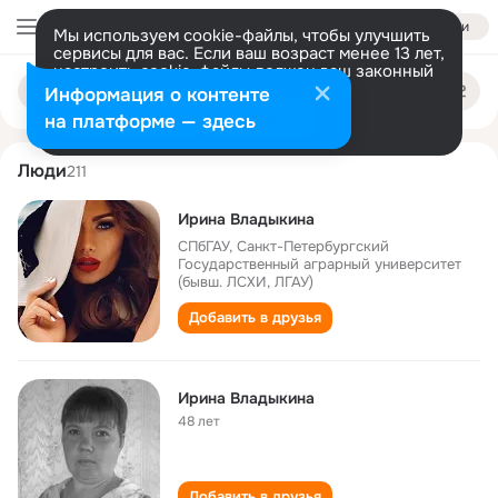
Войти
Мы используем cookie-файлы, чтобы улучшить
сервисы для вас. Если ваш возраст менее 13 лет,
настроить cookie-файлы должен ваш законный
irina vladykina
Поиск
представитель.
Больше информации
Информация о контенте
по
людям
Разрешить все
Настроить
на платформе — здесь
Люди
211
Ирина Владыкина
СПбГАУ, Санкт-Петербургский
Государственный аграрный университет
(бывш. ЛСХИ, ЛГАУ)
Добавить в друзья
Ирина Владыкина
48 лет
Добавить в друзья