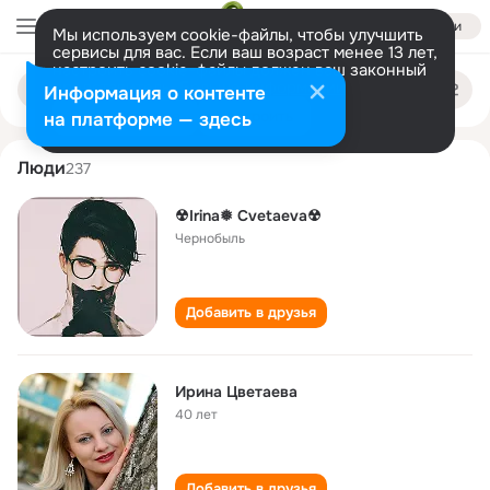
Войти
Мы используем cookie-файлы, чтобы улучшить
сервисы для вас. Если ваш возраст менее 13 лет,
настроить cookie-файлы должен ваш законный
irina tsvetaeva
Поиск
представитель.
Больше информации
Информация о контенте
по
людям
Разрешить все
Настроить
на платформе — здесь
Люди
237
☢Irina❅ Cvetaeva☢
Чернобыль
Добавить в друзья
Ирина Цветаева
40 лет
Добавить в друзья