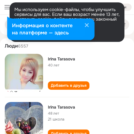
Войти
Мы используем cookie-файлы, чтобы улучшить
сервисы для вас. Если ваш возраст менее 13 лет,
настроить cookie-файлы должен ваш законный
irina tarasova
Поиск
представитель.
Больше информации
Информация о контенте
по
людям
Разрешить все
Настроить
на платформе — здесь
Люди
6557
Irina Tarasova
40 лет
Добавить в друзья
Irina Tarasova
48 лет
21 школа
Добавить в друзья