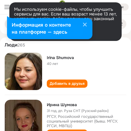
Войти
Мы используем cookie-файлы, чтобы улучшить
сервисы для вас. Если ваш возраст менее 13 лет,
настроить cookie-файлы должен ваш законный
irina shumova
Поиск
представитель.
Больше информации
Информация о контенте
по
людям
Разрешить все
Настроить
на платформе — здесь
Люди
265
Irina Shumova
40 лет
Добавить в друзья
Ирина Шумова
31 год
,
дп. Руза СНТ (Рузский район)
РГСУ, Российский государственный
социальный университет (бывш. МГСУ,
РГСИ, МВПШ)