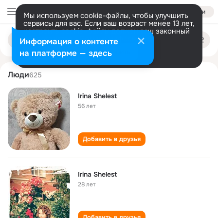
Войти
Мы используем cookie-файлы, чтобы улучшить
сервисы для вас. Если ваш возраст менее 13 лет,
настроить cookie-файлы должен ваш законный
irina shelest
Поиск
представитель.
Больше информации
Информация о контенте
по
людям
Разрешить все
Настроить
на платформе — здесь
Люди
625
Irina Shelest
56 лет
Добавить в друзья
Irina Shelest
28 лет
Добавить в друзья