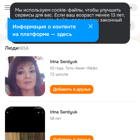
Войти
Мы используем cookie-файлы, чтобы улучшить
сервисы для вас. Если ваш возраст менее 13 лет,
настроить cookie-файлы должен ваш законный
irina serdyuk
Поиск
представитель.
Больше информации
Информация о контенте
по
людям
Разрешить все
Настроить
на платформе — здесь
Люди
1656
Irina Serdyuk
63 года
,
Тель-Авив—Яффо
72 школа
Добавить в друзья
Irina Serdyuk
58 лет
Добавить в друзья