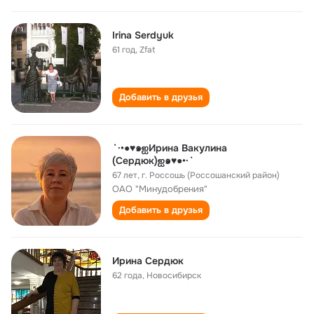
Irina Serdyuk
61 год
,
Zfat
Добавить в друзья
˙·•●♥๑ஐИрина Вакулина
(Сердюк)ஐ๑♥●•·˙
67 лет
,
г. Россошь (Россошанский район)
ОАО "Минудобрения"
Добавить в друзья
Ирина Сердюк
62 года
,
Новосибирск